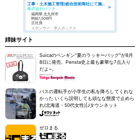
工事・土木施工管理/総合技術商社にて施工管理のお仕事/即日勤務可/車通勤可/工事・土木施工管理/生産・品質管理
＞
株式会社パソナ
福岡県 北九州市
時給1,506円
正社員
スポンサー：求人ボックス
姉妹サイト
Suicaのペンギン"夏のラッキーバッグ"が8月
8日に発売。Pensta史上最も豪華な7点入り
だよ~。
バスの運転手が小学生の私を降ろしてくれな
かった いくら説明しても頑なな態度で止めら
れ(北海道・50代女性)|Jタウンネット
ゼロまる