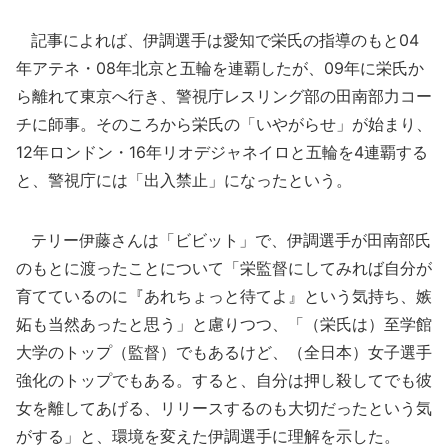
記事によれば、伊調選手は愛知で栄氏の指導のもと04
年アテネ・08年北京と五輪を連覇したが、09年に栄氏か
ら離れて東京へ行き、警視庁レスリング部の田南部力コー
チに師事。そのころから栄氏の「いやがらせ」が始まり、
12年ロンドン・16年リオデジャネイロと五輪を4連覇する
と、警視庁には「出入禁止」になったという。
テリー伊藤さんは「ビビット」で、伊調選手が田南部氏
のもとに渡ったことについて「栄監督にしてみれば自分が
育てているのに『あれちょっと待てよ』という気持ち、嫉
妬も当然あったと思う」と慮りつつ、「（栄氏は）至学館
大学のトップ（監督）でもあるけど、（全日本）女子選手
強化のトップでもある。すると、自分は押し殺してでも彼
女を離してあげる、リリースするのも大切だったという気
がする」と、環境を変えた伊調選手に理解を示した。