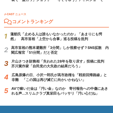
J-CAST ニュース
コメントランキング
蓮舫氏「止める人は誰もいなかったのか」「あまりにも愕
然」 高市首相「上空から合掌」巡る投稿を批判
高市首相の熊本避難所「3分間」しか視察せず？SNS拡散 内
閣広報官「51分間」だと否定
片山さつき財務相「失われた28年を取り戻す」投稿に批判
芥川賞作家「自民党の大失政の結果だろう」
広島原爆の日、小沢一郎氏が高市政権を「戦前回帰路線」と
非難 「この国は再び滅亡に向かいかねない」
AVで稼いだ金は「汚い金」なのか 寄付報告への中傷にあき
れる声...スリムクラブ真栄田もバッサリ「汚い心だね」