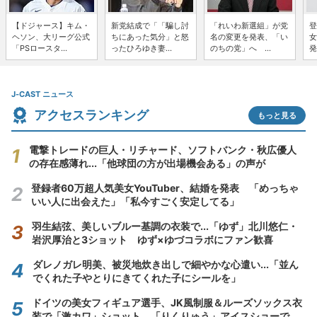
【ドジャース】キム・
新党結成で「「騙し討
「れいわ新選組」が党
登
ヘソン、大リーグ公式
ちにあった気分」と怒
名の変更を発表、「い
女
「PSロースタ...
ったひろゆき妻...
のちの党」へ ...
発
J-CAST ニュース
アクセスランキング
もっと見る
電撃トレードの巨人・リチャード、ソフトバンク・秋広優人
の存在感薄れ...「他球団の方が出場機会ある」の声が
登録者60万超人気美女YouTuber、結婚を発表 「めっちゃ
いい人に出会えた」「私今すごく安定してる」
羽生結弦、美しいブルー基調の衣装で...「ゆず」北川悠仁・
岩沢厚治と3ショット ゆず×ゆづコラボにファン歓喜
ダレノガレ明美、被災地炊き出しで細やかな心遣い...「並ん
でくれた子やとりにきてくれた子にシールを」
ドイツの美女フィギュア選手、JK風制服＆ルーズソックス衣
装で「激カワ」ショット 「りくりゅう」アイスショーで