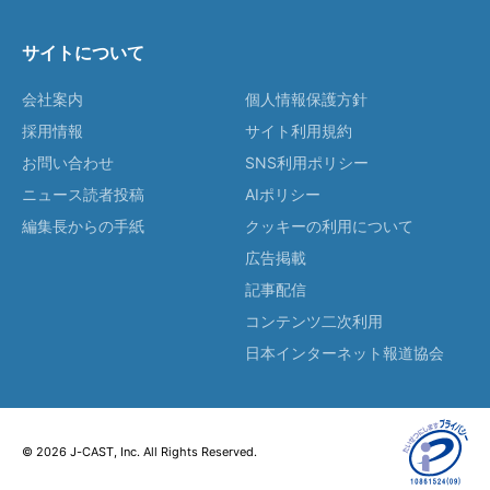
サイトについて
会社案内
個人情報保護方針
採用情報
サイト利用規約
お問い合わせ
SNS利用ポリシー
ニュース読者投稿
AIポリシー
編集長からの手紙
クッキーの利用について
広告掲載
記事配信
コンテンツ二次利用
日本インターネット報道協会
© 2026 J-CAST, Inc. All Rights Reserved.