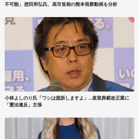
不可能」 想田和弘氏、高市首相の熊本視察動画を分析
小林よしのり氏「ワシは提訴しますよ」...皇室典範改正案に
「憲法違反」主張