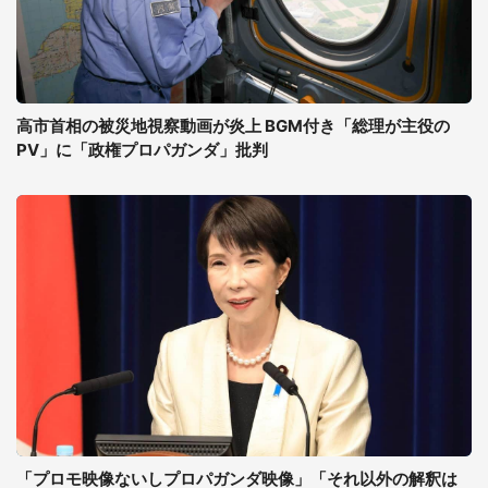
高市首相の被災地視察動画が炎上 BGM付き「総理が主役の
PV」に「政権プロパガンダ」批判
「プロモ映像ないしプロパガンダ映像」「それ以外の解釈は