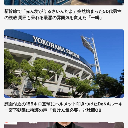
新幹線で「赤ん坊がうるさいんだよ」突然始まった50代男性
の説教 周囲も呆れる最悪の雰囲気を変えた「一喝」
顔面付近の155キロ直球にヘルメット叩きつけたDeNAルーキ
ー宮下朝陽に擁護の声 「負けん気必要」と球団OB