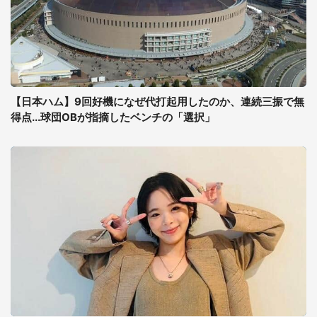
【日本ハム】9回好機になぜ代打起用したのか、連続三振で無
得点...球団OBが指摘したベンチの「選択」