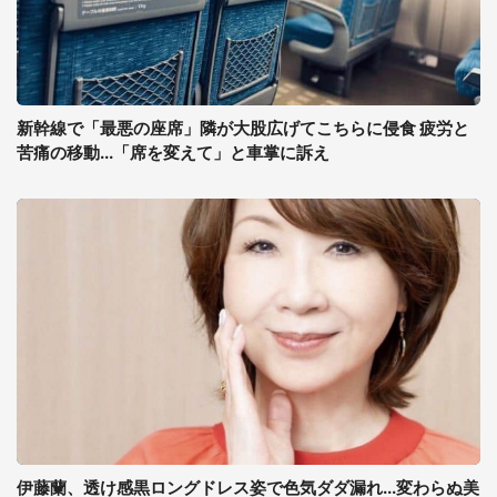
新幹線で「最悪の座席」隣が大股広げてこちらに侵食 疲労と
苦痛の移動...「席を変えて」と車掌に訴え
伊藤蘭、透け感黒ロングドレス姿で色気ダダ漏れ...変わらぬ美