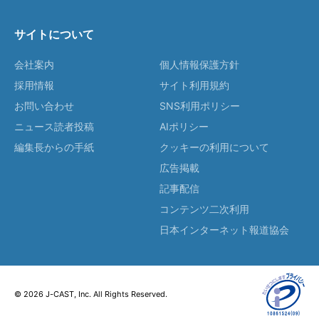
サイトについて
会社案内
個人情報保護方針
採用情報
サイト利用規約
お問い合わせ
SNS利用ポリシー
ニュース読者投稿
AIポリシー
編集長からの手紙
クッキーの利用について
広告掲載
記事配信
コンテンツ二次利用
日本インターネット報道協会
© 2026 J-CAST, Inc. All Rights Reserved.