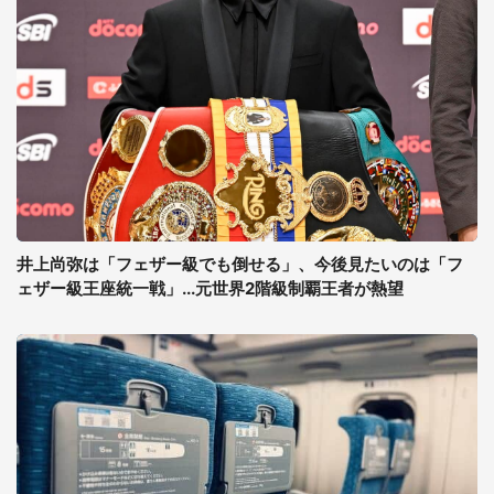
井上尚弥は「フェザー級でも倒せる」、今後見たいのは「フ
ェザー級王座統一戦」...元世界2階級制覇王者が熱望