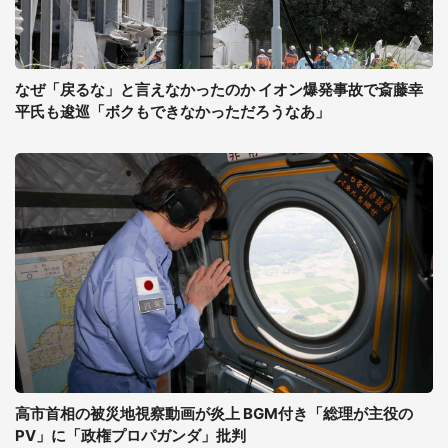
なぜ「戻るな」と言えなかったのか イオン爆発事故で斎藤幸
平氏も逡巡「ボクもできなかっただろうなあ」
高市首相の被災地視察動画が炎上 BGM付き「総理が主役の
PV」に「政権プロパガンダ」批判