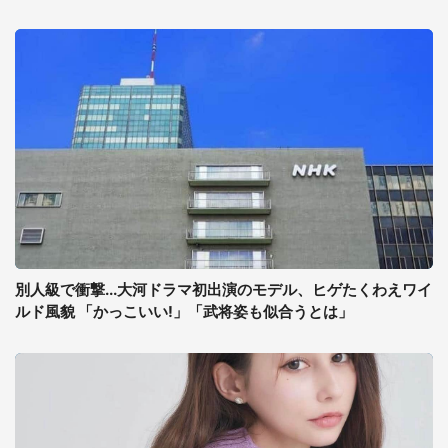
別人級で衝撃...大河ドラマ初出演のモデル、ヒゲたくわえワイ
ルド風貌 「かっこいい!」「武将姿も似合うとは」