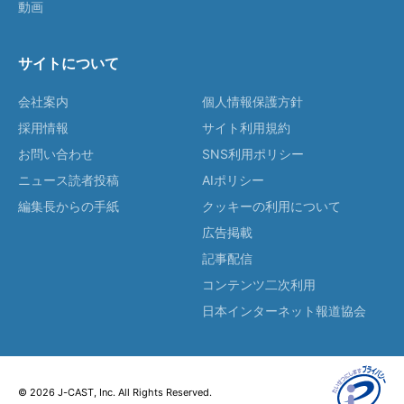
動画
サイトについて
会社案内
個人情報保護方針
採用情報
サイト利用規約
お問い合わせ
SNS利用ポリシー
ニュース読者投稿
AIポリシー
編集長からの手紙
クッキーの利用について
広告掲載
記事配信
コンテンツ二次利用
日本インターネット報道協会
© 2026 J-CAST, Inc. All Rights Reserved.