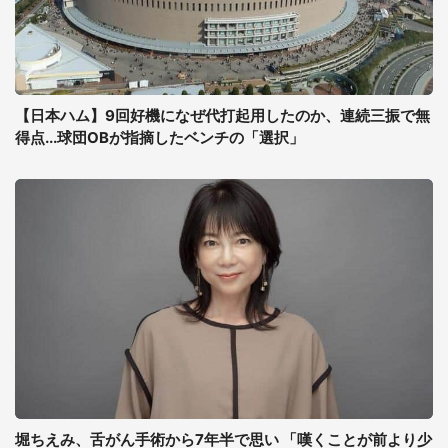
【日本ハム】9回好機になぜ代打起用したのか、連続三振で無
得点...球団OBが指摘したベンチの「選択」
堀ちえみ、舌がん手術から7年半で思い 「嘆くことが前より少