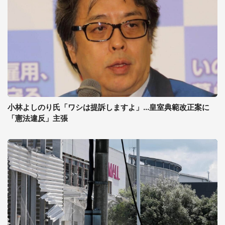
小林よしのり氏「ワシは提訴しますよ」...皇室典範改正案に
「憲法違反」主張