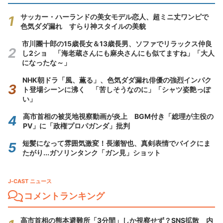
サッカー・ハーランドの美女モデル恋人、超ミニ丈ワンピで
色気ダダ漏れ すらり神スタイルの美貌
市川團十郎の15歳長女＆13歳長男、ソファでリラックス仲良
し2ショ 「海老蔵さんにも麻央さんにも似てますね」「大人
になったな～」
NHK朝ドラ「風、薫る」、色気ダダ漏れ俳優の強烈インパク
ト登場シーンに沸く 「苦しそうなのに」「シャツ姿艶っぽ
い」
高市首相の被災地視察動画が炎上 BGM付き「総理が主役の
PV」に「政権プロパガンダ」批判
短髪になって雰囲気激変！長瀬智也、真剣表情でバイクにま
たがり...ガソリンタンク「ガン見」ショット
J-CAST ニュース
コメントランキング
高市首相の熊本避難所「3分間」しか視察せず？SNS拡散 内