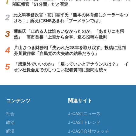
閣広報官「51分間」だと否定
元文科事務次官・前川喜平氏「熊本の体育館にクーラーをつ
けろ！」訴えにSNSあきれ「ブーメランでは」
蓮舫氏「止める人は誰もいなかったのか」「あまりにも愕
然」 高市首相「上空から合掌」巡る投稿を批判
片山さつき財務相「失われた28年を取り戻す」投稿に批判
芥川賞作家「自民党の大失政の結果だろう」
「想定外でいいのか」「戻っていいとアナウンスは？」 イ
オン社長会見でのしつこい記者質問に疑問も続々
コンテンツ
関連サイト
社会
J-CASTニュース
政治
J-CASTトレンド
経済
J-CAST会社ウォッチ