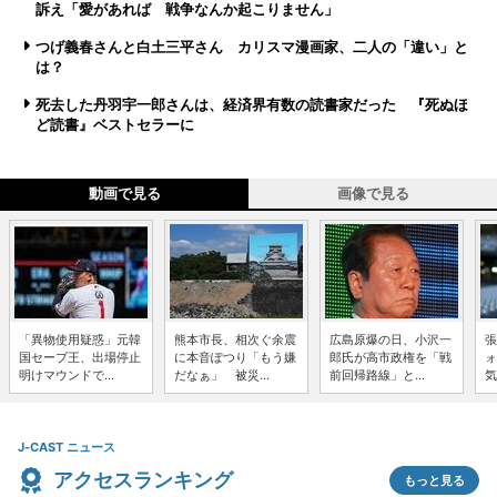
訴え「愛があれば 戦争なんか起こりません」
つげ義春さんと白土三平さん カリスマ漫画家、二人の「違い」と
は？
死去した丹羽宇一郎さんは、経済界有数の読書家だった 『死ぬほ
ど読書』ベストセラーに
動画で見る
画像で見る
「異物使用疑惑」元韓
熊本市長、相次ぐ余震
広島原爆の日、小沢一
張
国セーブ王、出場停止
に本音ぽつり「もう嫌
郎氏が高市政権を「戦
ォ
明けマウンドで...
だなぁ」 被災...
前回帰路線」と...
気
J-CAST ニュース
アクセスランキング
もっと見る