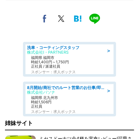
洗車・コーティングスタッフ
＞
株式会社I・PARTNERS
福岡県 福岡市
時給1,400円～1,750円
正社員 / 派遣社員
スポンサー：求人ボックス
8月開始/商社でのルート営業のお仕事/即日勤務可/車通勤可/営業
＞
株式会社パソナ
福岡県 北九州市
時給1,506円
正社員
スポンサー：求人ボックス
姉妹サイト
ミセスドーナツ全4種を実食レビュー!可愛さ