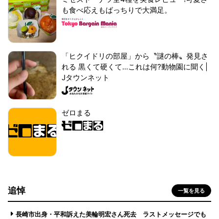
も食べ応えもばっちりで大満足。
「ヒクイドリの部屋」から〝謎の棒〟発見さ
れる 黒くて硬くて...これは何?動物園に聞く|
Jタウンネット
ゼロまる
追悼
一覧を見る
長崎市出身・平和訴えた美輪明宏さん死去 ラストメッセージでも