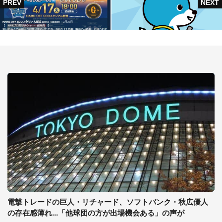
電撃トレードの巨人・リチャード、ソフトバンク・秋広優人
の存在感薄れ...「他球団の方が出場機会ある」の声が