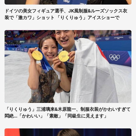
ドイツの美女フィギュア選手、JK風制服&ルーズソックス衣
装で「激カワ」ショット 「りくりゅう」アイスショーで
「りくりゅう」三浦璃来&木原龍一、制服衣装がかわいすぎて
悶絶...「かわいい」「素敵」「同級生に見えます」