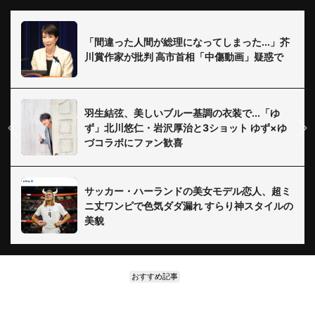
「間違った人間が総理になってしまった...」芥
川賞作家が批判 高市首相「中傷動画」疑惑で
羽生結弦、美しいブルー基調の衣装で...「ゆ
ず」北川悠仁・岩沢厚治と3ショット ゆず×ゆ
づコラボにファン歓喜
サッカー・ハーランドの美女モデル恋人、超ミ
ニ丈ワンピで色気ダダ漏れ すらり神スタイルの
美貌
おすすめ記事