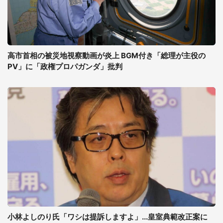
高市首相の被災地視察動画が炎上 BGM付き「総理が主役の
PV」に「政権プロパガンダ」批判
小林よしのり氏「ワシは提訴しますよ」...皇室典範改正案に