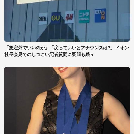
「想定外でいいのか」「戻っていいとアナウンスは?」 イオン
社長会見でのしつこい記者質問に疑問も続々