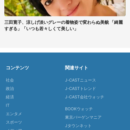
三田寛子、涼しげ淡いグレーの着物姿で変わらぬ美貌 「綺麗
すぎる」「いつも若々しくて美しい」
コンテンツ
関連サイト
社会
J-CASTニュース
政治
J-CASTトレンド
経済
J-CAST会社ウォッチ
IT
BOOKウォッチ
エンタメ
東京バーゲンマニア
スポーツ
Jタウンネット