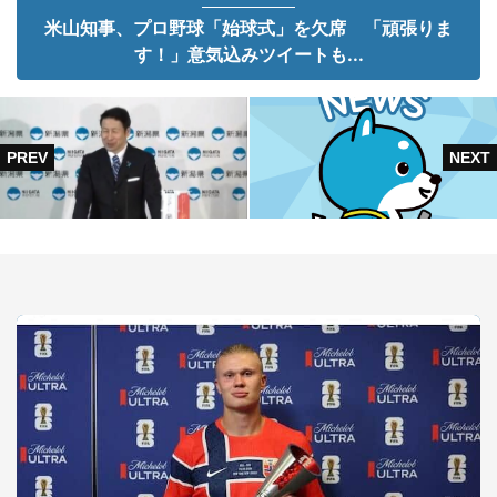
米山知事、プロ野球「始球式」を欠席 「頑張りま
す！」意気込みツイートも...