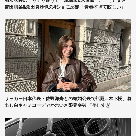
制服衣装の「りくりゅう」三浦璃来&木原龍一、「うたまさ」
吉田唄菜&森田真沙也の4ショに反響 「青春すぎて眩しい」
サッカー日本代表・佐野海舟との結婚公表で話題...木下桜、肩
出し白キャミコーデでかわいさ限界突破 「美しすぎ」