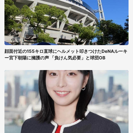
顔面付近の155キロ直球にヘルメット叩きつけたDeNAルーキ
ー宮下朝陽に擁護の声 「負けん気必要」と球団OB