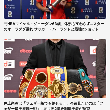
元NBAマイケル・ジョーダン63歳、体形も変わらず...スター
のオーラダダ漏れ サッカー・ハーランドと最強2ショット
井上尚弥は「フェザー級でも倒せる」、今後見たいのは「フ
ェザー級王座統一戦」...元世界2階級制覇王者が熱望