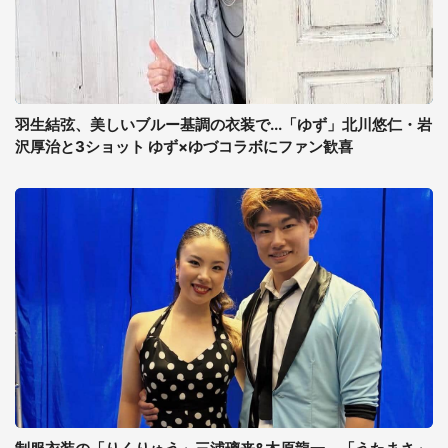
羽生結弦、美しいブルー基調の衣装で...「ゆず」北川悠仁・岩
沢厚治と3ショット ゆず×ゆづコラボにファン歓喜