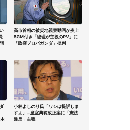
い
高市首相の被災地視察動画が炎上
長
BGM付き「総理が主役のPV」に
問
「政権プロパガンダ」批判
ダ
小林よしのり氏「ワシは提訴しま
すよ」...皇室典範改正案に「憲法
熊本
違反」主張