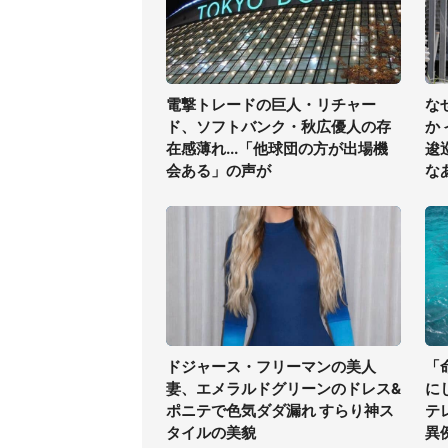
電撃トレードの巨人・リチャー
な
ド、ソフトバンク・秋広優人の存
か
在感薄れ...「他球団の方が出場機
逡
会ある」の声が
な
ドジャース・フリーマンの美人
「
妻、エメラルドグリーンのドレス&
に
ポニテで色気ダダ漏れ すらり神ス
テ
タイルの美貌
異