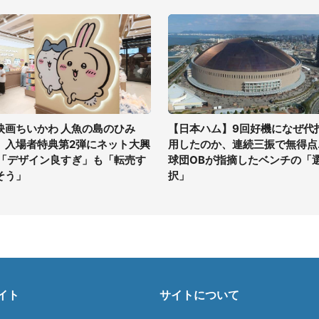
映画ちいかわ 人魚の島のひみ
【日本ハム】9回好機になぜ代
」入場者特典第2弾にネット大興
用したのか、連続三振で無得点..
 「デザイン良すぎ」も「転売す
球団OBが指摘したベンチの「
そう」
択」
イト
サイトについて