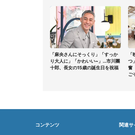
「麻央さんにそっくり」「すっか
「
り大人に」「かわいい~」...市川團
つ
十郎、長女の15歳の誕生日を祝福
奮
ご
コンテンツ
関連サ