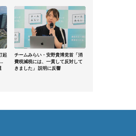
打起
チームみらい・安野貴博党首「消
.
費税減税には、一貫して反対して
選
きました」 説明に反響