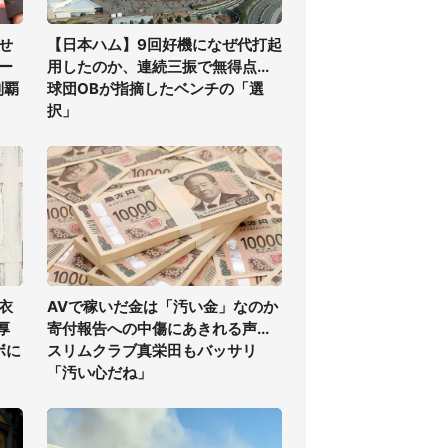
せ
【日本ハム】9回好機になぜ代打起
ー
用したのか、連続三振で無得点...
制覇
球団OBが指摘したベンチの「選
択」
衣
AVで稼いだ金は「汚い金」なのか
厚
寄付報告への中傷にあきれる声...
ボに
スリムクラブ真栄田もバッサリ
「汚い心だね」