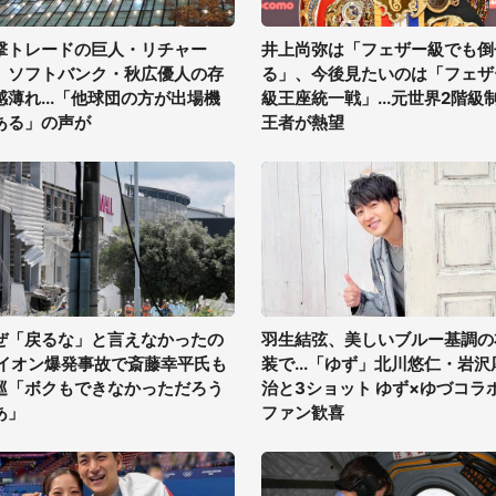
撃トレードの巨人・リチャー
井上尚弥は「フェザー級でも倒
、ソフトバンク・秋広優人の存
る」、今後見たいのは「フェザ
感薄れ...「他球団の方が出場機
級王座統一戦」...元世界2階級
ある」の声が
王者が熱望
ぜ「戻るな」と言えなかったの
羽生結弦、美しいブルー基調の
 イオン爆発事故で斎藤幸平氏も
装で...「ゆず」北川悠仁・岩沢
巡「ボクもできなかっただろう
治と3ショット ゆず×ゆづコラ
あ」
ファン歓喜