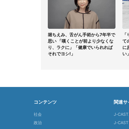
堀ちえみ、舌がん手術から7年半で
「
思い 「嘆くことが前より少なくな
て
り、ラクに」「健康でいられれば
に
それでヨシ!」
い
コンテンツ
関連サ
社会
J-CAS
政治
J-CAS