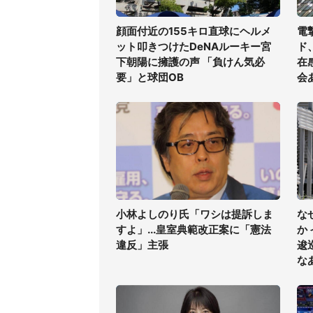
顔面付近の155キロ直球にヘルメ
電
ット叩きつけたDeNAルーキー宮
ド
下朝陽に擁護の声 「負けん気必
在
要」と球団OB
会
小林よしのり氏「ワシは提訴しま
な
すよ」...皇室典範改正案に「憲法
か
違反」主張
逡
な