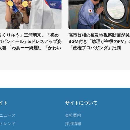
りくりゅう」三浦璃来、「初め
高市首相の被災地視察動画が炎
のピンヒール」&ドレスアップ姿
BGM付き「総理が主役のPV」
反響 「わあーー綺麗!」「かわい
「政権プロパガンダ」批判
」
イト
サイトについて
Tニュース
会社案内
Tトレンド
採用情報