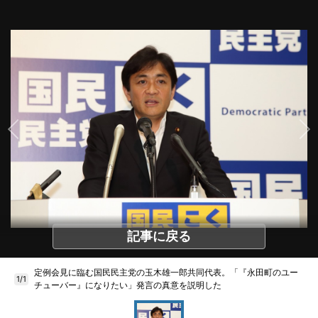
記事に戻る
定例会見に臨む国民民主党の玉木雄一郎共同代表。「『永田町のユー
1/1
チューバー』になりたい」発言の真意を説明した