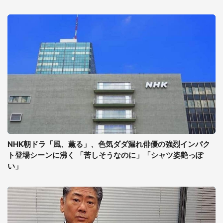
NHK朝ドラ「風、薫る」、色気ダダ漏れ俳優の強烈インパク
ト登場シーンに沸く 「苦しそうなのに」「シャツ姿艶っぽ
い」