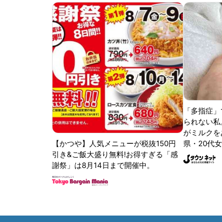
「多指症」
られない私
がミルクをあ
【かつや】人気メニューが税抜150円
県・20代女
引き&ご飯大盛り無料!お得すぎる「感
謝祭」は8月14日まで開催中。