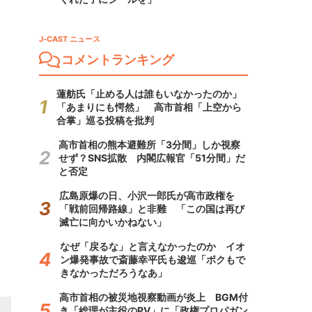
J-CAST ニュース
コメントランキング
蓮舫氏「止める人は誰もいなかったのか」
「あまりにも愕然」 高市首相「上空から
合掌」巡る投稿を批判
高市首相の熊本避難所「3分間」しか視察
せず？SNS拡散 内閣広報官「51分間」だ
と否定
広島原爆の日、小沢一郎氏が高市政権を
「戦前回帰路線」と非難 「この国は再び
滅亡に向かいかねない」
なぜ「戻るな」と言えなかったのか イオ
ン爆発事故で斎藤幸平氏も逡巡「ボクもで
きなかっただろうなあ」
高市首相の被災地視察動画が炎上 BGM付
き「総理が主役のPV」に「政権プロパガン