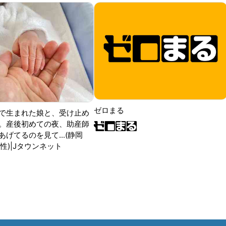
ゼロまる
で生まれた娘と、受け止め
。産後初めての夜、助産師
げてるのを見て...(静岡
性)|Jタウンネット