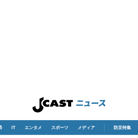
済
IT
エンタメ
スポーツ
メディア
防災特集