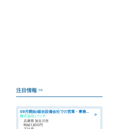
、
注目情報
PR
09月開始/総合設備会社での営業・事務のお仕事/車通勤可/賞与あり/営業/営業事務
＞
株式会社パソナ
兵庫県 加古川市
時給1,800円
正社員