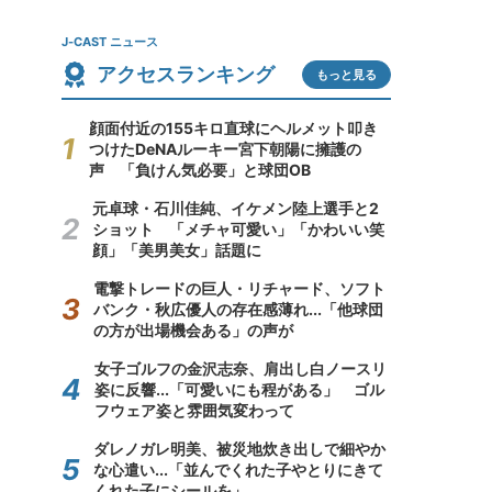
J-CAST ニュース
アクセスランキング
もっと見る
顔面付近の155キロ直球にヘルメット叩き
つけたDeNAルーキー宮下朝陽に擁護の
声 「負けん気必要」と球団OB
元卓球・石川佳純、イケメン陸上選手と2
ショット 「メチャ可愛い」「かわいい笑
顔」「美男美女」話題に
電撃トレードの巨人・リチャード、ソフト
バンク・秋広優人の存在感薄れ...「他球団
の方が出場機会ある」の声が
女子ゴルフの金沢志奈、肩出し白ノースリ
姿に反響...「可愛いにも程がある」 ゴル
フウェア姿と雰囲気変わって
ダレノガレ明美、被災地炊き出しで細やか
な心遣い...「並んでくれた子やとりにきて
くれた子にシールを」