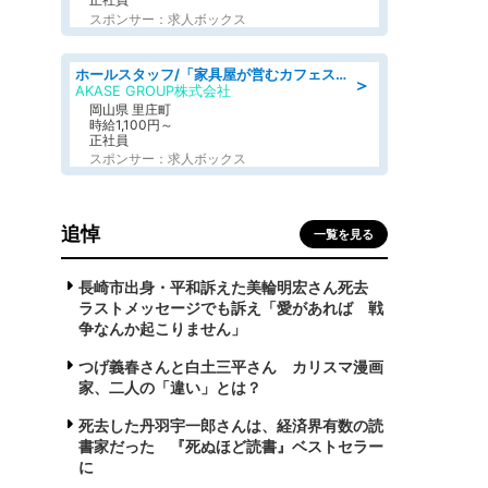
スポンサー：求人ボックス
ホールスタッフ/「家具屋が営むカフェスタッフ!」週2日～OK!嬉しいまかない付き/岡山県/浅口郡里庄町
＞
AKASE GROUP株式会社
岡山県 里庄町
時給1,100円～
正社員
スポンサー：求人ボックス
追悼
一覧を見る
長崎市出身・平和訴えた美輪明宏さん死去
ラストメッセージでも訴え「愛があれば 戦
争なんか起こりません」
つげ義春さんと白土三平さん カリスマ漫画
家、二人の「違い」とは？
死去した丹羽宇一郎さんは、経済界有数の読
書家だった 『死ぬほど読書』ベストセラー
に