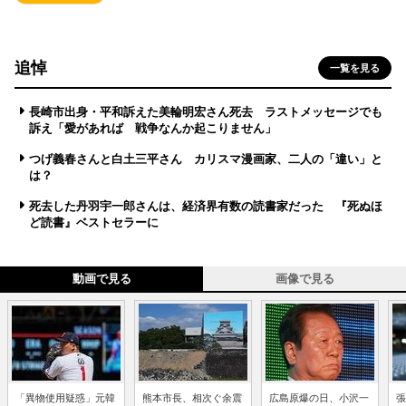
追悼
一覧を見る
長崎市出身・平和訴えた美輪明宏さん死去 ラストメッセージでも
訴え「愛があれば 戦争なんか起こりません」
つげ義春さんと白土三平さん カリスマ漫画家、二人の「違い」と
は？
死去した丹羽宇一郎さんは、経済界有数の読書家だった 『死ぬほ
ど読書』ベストセラーに
動画で見る
画像で見る
「異物使用疑惑」元韓
熊本市長、相次ぐ余震
広島原爆の日、小沢一
張