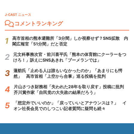
J-CAST ニュース
コメントランキング
高市首相の熊本避難所「3分間」しか視察せず？SNS拡散 内
閣広報官「51分間」だと否定
元文科事務次官・前川喜平氏「熊本の体育館にクーラーをつ
けろ！」訴えにSNSあきれ「ブーメランでは」
蓮舫氏「止める人は誰もいなかったのか」「あまりにも愕
然」 高市首相「上空から合掌」巡る投稿を批判
片山さつき財務相「失われた28年を取り戻す」投稿に批判
芥川賞作家「自民党の大失政の結果だろう」
「想定外でいいのか」「戻っていいとアナウンスは？」 イ
オン社長会見でのしつこい記者質問に疑問も続々