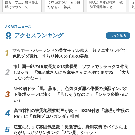
国セーブ王、出場停止
に本音ぽつり「もう嫌
郎氏が高市政権を「戦
ォ
明けマウンドで...
だなぁ」 被災...
前回帰路線」と...
気
J-CAST ニュース
アクセスランキング
もっと見る
サッカー・ハーランドの美女モデル恋人、超ミニ丈ワンピで
色気ダダ漏れ すらり神スタイルの美貌
市川團十郎の15歳長女＆13歳長男、ソファでリラックス仲良
し2ショ 「海老蔵さんにも麻央さんにも似てますね」「大人
になったな～」
NHK朝ドラ「風、薫る」、色気ダダ漏れ俳優の強烈インパク
ト登場シーンに沸く 「苦しそうなのに」「シャツ姿艶っぽ
い」
高市首相の被災地視察動画が炎上 BGM付き「総理が主役の
PV」に「政権プロパガンダ」批判
短髪になって雰囲気激変！長瀬智也、真剣表情でバイクにま
たがり...ガソリンタンク「ガン見」ショット