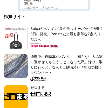
時給2,300円
正社員
スポンサー：求人ボックス
姉妹サイト
Suicaのペンギン"夏のラッキーバッグ"が8月
8日に発売。Pensta史上最も豪華な7点入り
だよ~。
通勤中に自転車がパンクし、知らない人の家
に置かせてもらうことになった私。帰りに取
りに行くと、なんと...(東京都・40代女性)|J
タウンネット
ゼロまる