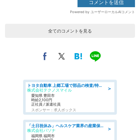
全てのコメントを見る
トヨタ自動車 上郷工場で部品の検査/特典168万/tutumi
＞
株式会社テクノスマイル
愛知県 豊田市
時給2,100円
正社員 / 派遣社員
スポンサー：求人ボックス
「土日祝休み」ヘルスケア業界の産業保健師/高時給/未経験OK/要資格:保健師、正看護師
＞
株式会社パソナ
福岡県 福岡市