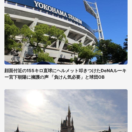
顔面付近の155キロ直球にヘルメット叩きつけたDeNAルーキ
ー宮下朝陽に擁護の声 「負けん気必要」と球団OB