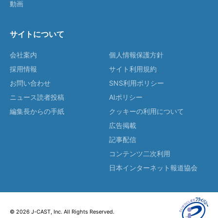
動画
サイトについて
会社案内
個人情報保護方針
採用情報
サイト利用規約
お問い合わせ
SNS利用ポリシー
ニュース読者投稿
AIポリシー
編集長からの手紙
クッキーの利用について
広告掲載
記事配信
コンテンツ二次利用
日本インターネット報道協会
© 2026 J-CAST, Inc. All Rights Reserved.