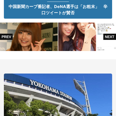
中国新聞カープ番記者、DeNA選手は「お粗末」 辛
口ツイートが賛否