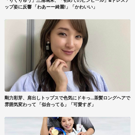
「りくりゅう」三浦璃来、「初めてのピンヒール」&ドレスア
ップ姿に反響 「わあーー綺麗!」「かわいい」
剛力彩芽、肩出しトップスで色気にドキっ...茶髪ロングヘアで
雰囲気変わって 「似合ってる」「可愛すぎ」