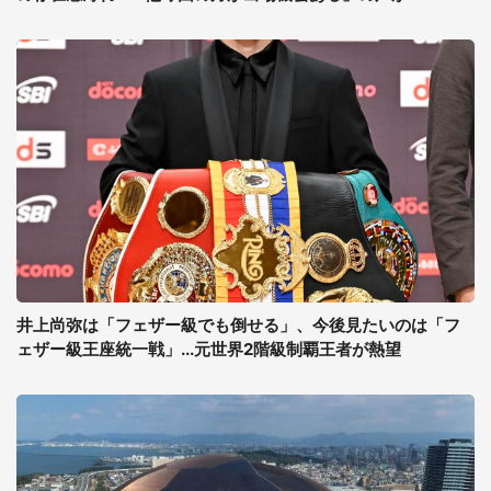
井上尚弥は「フェザー級でも倒せる」、今後見たいのは「フ
ェザー級王座統一戦」...元世界2階級制覇王者が熱望