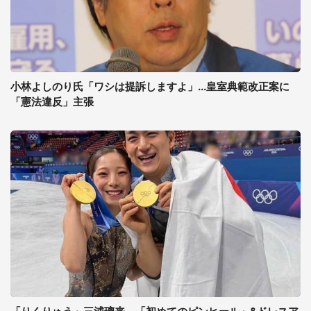
小林よしのり氏「ワシは提訴しますよ」...皇室典範改正案に
「憲法違反」主張