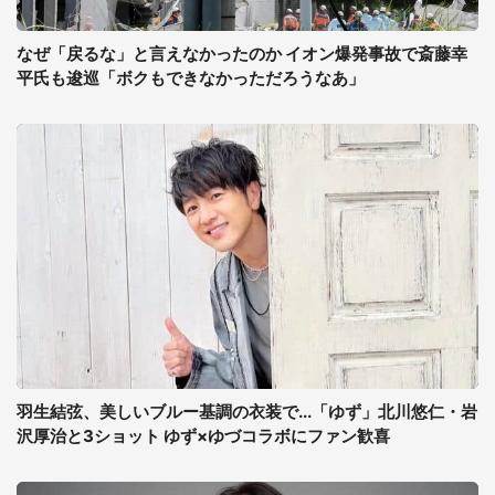
なぜ「戻るな」と言えなかったのか イオン爆発事故で斎藤幸
平氏も逡巡「ボクもできなかっただろうなあ」
羽生結弦、美しいブルー基調の衣装で...「ゆず」北川悠仁・岩
沢厚治と3ショット ゆず×ゆづコラボにファン歓喜