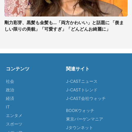
剛力彩芽、黒髪も金髪も...「両方かわいい」と話題に 「羨ま
しい限りの美貌」「可愛すぎ」「どんどんお綺麗に」
コンテンツ
関連サイト
社会
J-CASTニュース
政治
J-CASTトレンド
経済
J-CAST会社ウォッチ
IT
BOOKウォッチ
エンタメ
東京バーゲンマニア
スポーツ
Jタウンネット