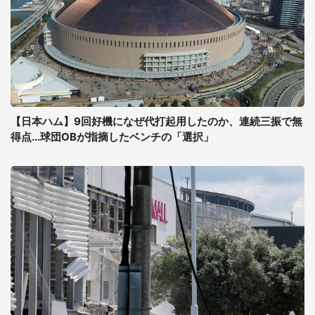
【日本ハム】9回好機になぜ代打起用したのか、連続三振で無
得点...球団OBが指摘したベンチの「選択」