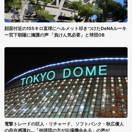
顔面付近の155キロ直球にヘルメット叩きつけたDeNAルーキ
ー宮下朝陽に擁護の声 「負けん気必要」と球団OB
電撃トレードの巨人・リチャード、ソフトバンク・秋広優人
の存在感薄れ...「他球団の方が出場機会ある」の声が