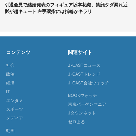
引退会見で結婚発表のフィギュア坂本花織、笑顔ダダ漏れ近
影が超キュート 左手薬指には指輪がキラリ
コンテンツ
関連サイト
社会
J-CASTニュース
政治
J-CASTトレンド
経済
J-CAST会社ウォッチ
IT
BOOKウォッチ
エンタメ
東京バーゲンマニア
スポーツ
Jタウンネット
メディア
ゼロまる
動画