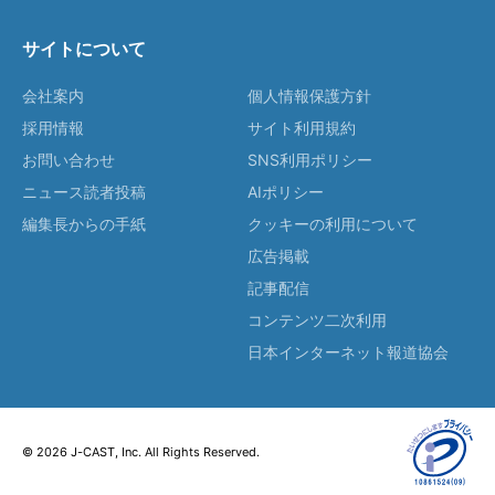
サイトについて
会社案内
個人情報保護方針
採用情報
サイト利用規約
お問い合わせ
SNS利用ポリシー
ニュース読者投稿
AIポリシー
編集長からの手紙
クッキーの利用について
広告掲載
記事配信
コンテンツ二次利用
日本インターネット報道協会
© 2026 J-CAST, Inc. All Rights Reserved.