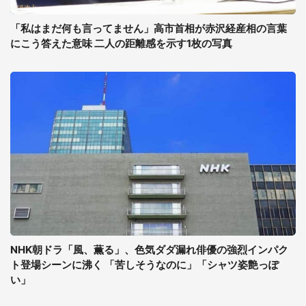
「私はまだ何も言ってません」高市首相が赤沢経産相の言葉
にこう答えた意味 二人の距離感を示す1枚の写真
NHK朝ドラ「風、薫る」、色気ダダ漏れ俳優の強烈インパク
ト登場シーンに沸く 「苦しそうなのに」「シャツ姿艶っぽ
い」