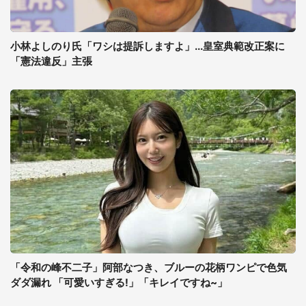
小林よしのり氏「ワシは提訴しますよ」...皇室典範改正案に
「憲法違反」主張
「令和の峰不二子」阿部なつき、ブルーの花柄ワンピで色気
ダダ漏れ 「可愛いすぎる!」「キレイですね~」