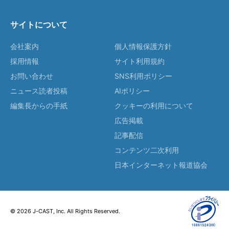
サイトについて
会社案内
個人情報保護方針
採用情報
サイト利用規約
お問い合わせ
SNS利用ポリシー
ニュース読者投稿
AIポリシー
編集長からの手紙
クッキーの利用について
広告掲載
記事配信
コンテンツ二次利用
日本インターネット報道協会
© 2026 J-CAST, Inc. All Rights Reserved.