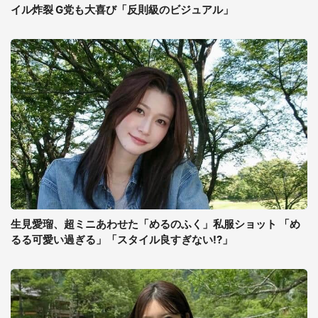
イル炸裂 G党も大喜び「反則級のビジュアル」
生見愛瑠、超ミニあわせた「めるのふく」私服ショット 「め
るる可愛い過ぎる」「スタイル良すぎない!?」