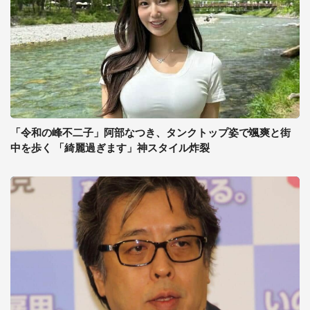
「令和の峰不二子」阿部なつき、タンクトップ姿で颯爽と街
中を歩く 「綺麗過ぎます」神スタイル炸裂