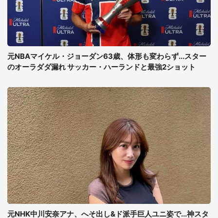
元NBAマイケル・ジョーダン63歳、体形も変わらず...スター
のオーラダダ漏れ サッカー・ハーランドと最強2ショット
元NHK中川安奈アナ、へそ出し&ド派手巨人ユニ姿で...神スタ