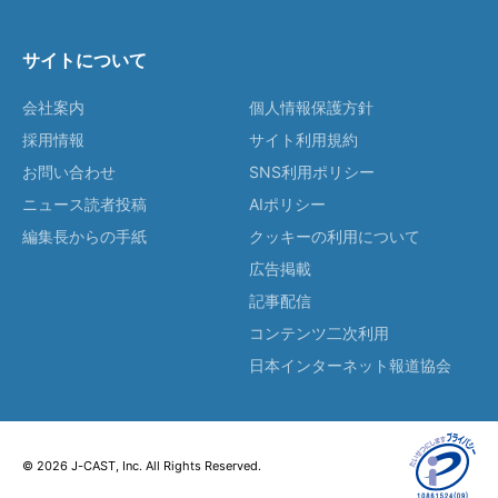
サイトについて
会社案内
個人情報保護方針
採用情報
サイト利用規約
お問い合わせ
SNS利用ポリシー
ニュース読者投稿
AIポリシー
編集長からの手紙
クッキーの利用について
広告掲載
記事配信
コンテンツ二次利用
日本インターネット報道協会
© 2026 J-CAST, Inc. All Rights Reserved.