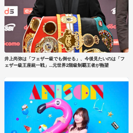
井上尚弥は「フェザー級でも倒せる」、今後見たいのは「フ
ェザー級王座統一戦」...元世界2階級制覇王者が熱望