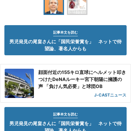
記事本文を読む
男児発見の尾畠さんに「国民栄誉賞を」 ネットで待
望論、著名人からも
顔面付近の155キロ直球にヘルメット叩き
つけたDeNAルーキー宮下朝陽に擁護の
声 「負けん気必要」と球団OB
J-CASTニュース
記事本文を読む
男児発見の尾畠さんに「国民栄誉賞を」 ネットで待
望論、著名人からも