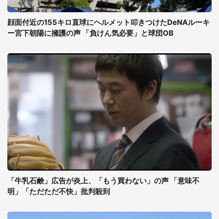
顔面付近の155キロ直球にヘルメット叩きつけたDeNAルーキ
ー宮下朝陽に擁護の声 「負けん気必要」と球団OB
「牛乳石鹸」広告が炎上、「もう買わない」の声 「意味不
明」「ただただ不快」批判殺到