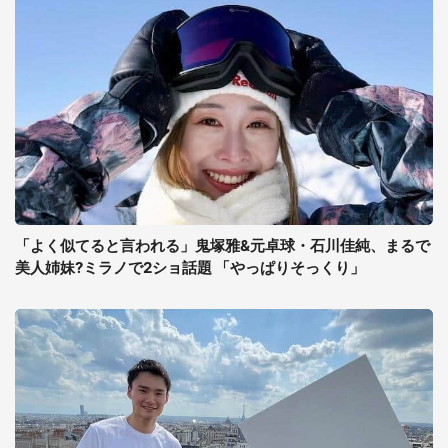
「よく似てると言われる」鬼塚雅&元卓球・石川佳純、まるで
美人姉妹?ミラノで2ショ話題 「やっぱりそっくり」