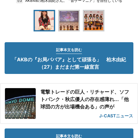
AKB48の柏木由紀さん。「音ゲーマニア」を自任している
1/3
記事本文を読む
「AKBの『お局ババア』として頑張る」 柏木由紀
（27）まだまだ第一線宣言
電撃トレードの巨人・リチャード、ソフ
トバンク・秋広優人の存在感薄れ...「他
球団の方が出場機会ある」の声が
J-CASTニュース
記事本文を読む