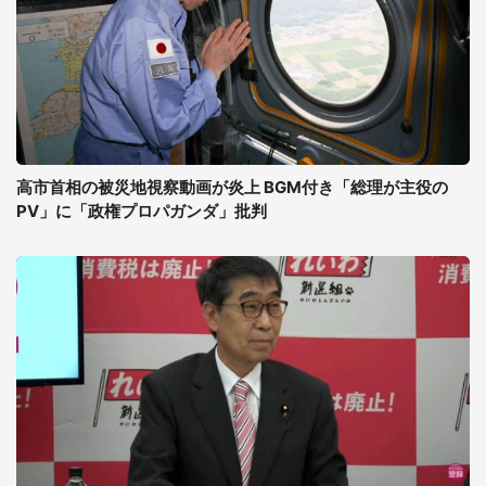
高市首相の被災地視察動画が炎上 BGM付き「総理が主役の
PV」に「政権プロパガンダ」批判