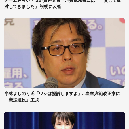
チームみらい・安野貴博党首「消費税減税には、一貫して反
対してきました」 説明に反響
小林よしのり氏「ワシは提訴しますよ」...皇室典範改正案に
「憲法違反」主張