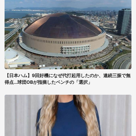
【日本ハム】9回好機になぜ代打起用したのか、連続三振で無
得点...球団OBが指摘したベンチの「選択」