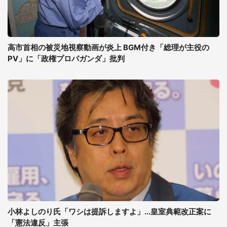
高市首相の被災地視察動画が炎上 BGM付き「総理が主役の
PV」に「政権プロパガンダ」批判
小林よしのり氏「ワシは提訴しますよ」...皇室典範改正案に
「憲法違反」主張