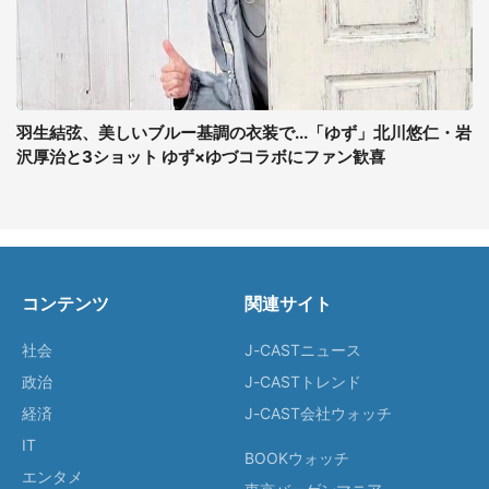
羽生結弦、美しいブルー基調の衣装で...「ゆず」北川悠仁・岩
沢厚治と3ショット ゆず×ゆづコラボにファン歓喜
コンテンツ
関連サイト
社会
J-CASTニュース
政治
J-CASTトレンド
経済
J-CAST会社ウォッチ
IT
BOOKウォッチ
エンタメ