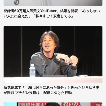
登録者60万超人気美女YouTuber、結婚を発表 「めっちゃい
い人に出会えた」「私今すごく安定してる」
新党結成で「「騙し討ちにあった気分」と怒ったひろゆき妻
が謝罪 ブチギレ投稿は「配慮に欠けた行動」