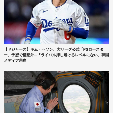
【ドジャース】キム・ヘソン、大リーグ公式「PSロースタ
ー」予想で構想外...「ライバル押し退けるレベルにない」韓国
メディア悲痛