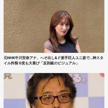
元NHK中川安奈アナ、へそ出し&ド派手巨人ユニ姿で...神スタ
イル炸裂 G党も大喜び「反則級のビジュアル」