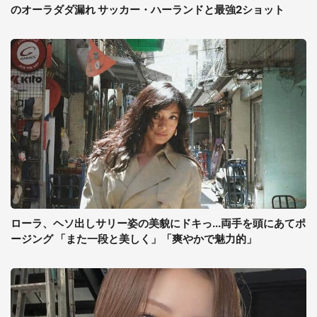
のオーラダダ漏れ サッカー・ハーランドと最強2ショット
ローラ、ヘソ出しサリー姿の美貌にドキっ...両手を頭にあてポ
ージング 「また一段と美しく」「爽やかで魅力的」