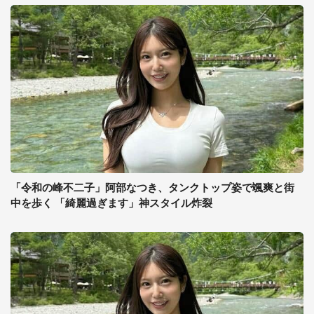
「令和の峰不二子」阿部なつき、タンクトップ姿で颯爽と街
中を歩く 「綺麗過ぎます」神スタイル炸裂