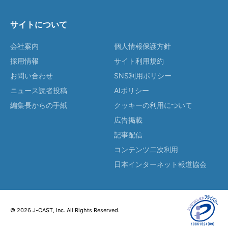
サイトについて
会社案内
個人情報保護方針
採用情報
サイト利用規約
お問い合わせ
SNS利用ポリシー
ニュース読者投稿
AIポリシー
編集長からの手紙
クッキーの利用について
広告掲載
記事配信
コンテンツ二次利用
日本インターネット報道協会
© 2026 J-CAST, Inc. All Rights Reserved.