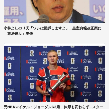
小林よしのり氏「ワシは提訴しますよ」...皇室典範改正案に
「憲法違反」主張
元NBAマイケル・ジョーダン63歳、体形も変わらず...スター