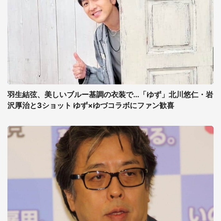
羽生結弦、美しいブルー基調の衣装で...「ゆず」北川悠仁・岩
沢厚治と3ショット ゆず×ゆづコラボにファン歓喜