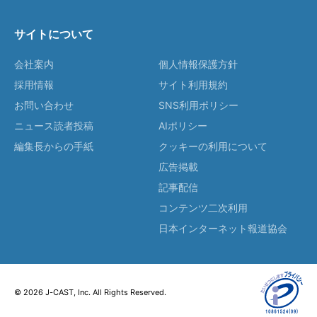
サイトについて
会社案内
個人情報保護方針
採用情報
サイト利用規約
お問い合わせ
SNS利用ポリシー
ニュース読者投稿
AIポリシー
編集長からの手紙
クッキーの利用について
広告掲載
記事配信
コンテンツ二次利用
日本インターネット報道協会
© 2026 J-CAST, Inc. All Rights Reserved.