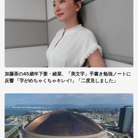
加藤茶の45歳年下妻・綾菜、「美文字」手書き勉強ノートに
反響 「字がめちゃくちゃキレイ!」「二度見しました」