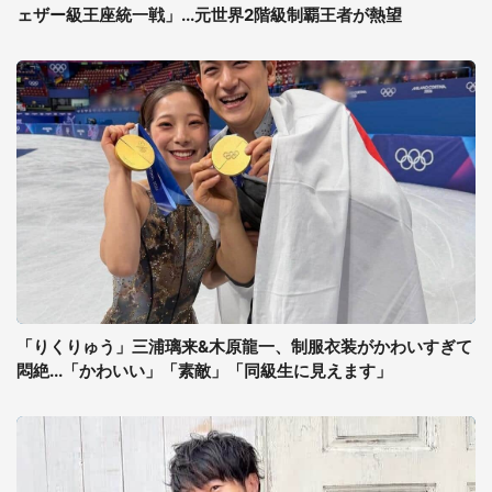
ェザー級王座統一戦」...元世界2階級制覇王者が熱望
「りくりゅう」三浦璃来&木原龍一、制服衣装がかわいすぎて
悶絶...「かわいい」「素敵」「同級生に見えます」