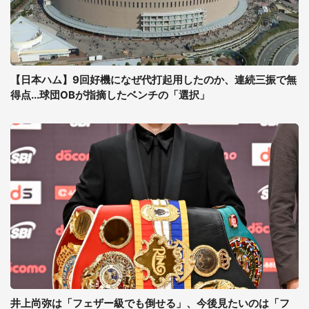
【日本ハム】9回好機になぜ代打起用したのか、連続三振で無
得点...球団OBが指摘したベンチの「選択」
井上尚弥は「フェザー級でも倒せる」、今後見たいのは「フ