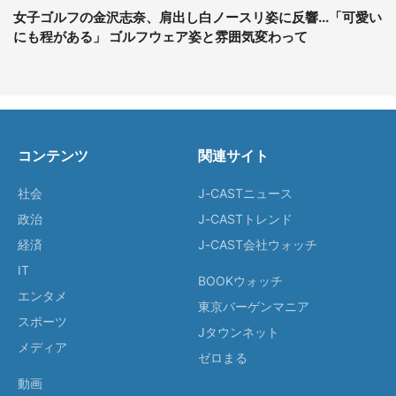
女子ゴルフの金沢志奈、肩出し白ノースリ姿に反響...「可愛い
にも程がある」 ゴルフウェア姿と雰囲気変わって
コンテンツ
関連サイト
社会
J-CASTニュース
政治
J-CASTトレンド
経済
J-CAST会社ウォッチ
IT
BOOKウォッチ
エンタメ
東京バーゲンマニア
スポーツ
Jタウンネット
メディア
ゼロまる
動画