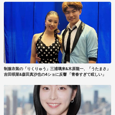
制服衣装の「りくりゅう」三浦璃来&木原龍一、「うたまさ」
吉田唄菜&森田真沙也の4ショに反響 「青春すぎて眩しい」