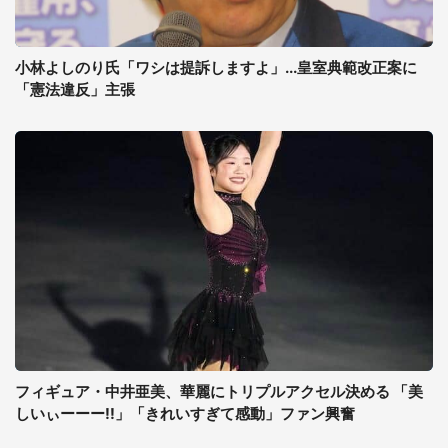
小林よしのり氏「ワシは提訴しますよ」...皇室典範改正案に
「憲法違反」主張
フィギュア・中井亜美、華麗にトリプルアクセル決める 「美
しいぃーーー!!」「きれいすぎて感動」ファン興奮