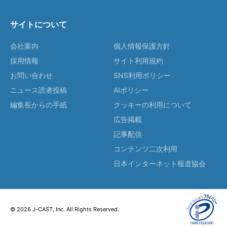
サイトについて
会社案内
個人情報保護方針
採用情報
サイト利用規約
お問い合わせ
SNS利用ポリシー
ニュース読者投稿
AIポリシー
編集長からの手紙
クッキーの利用について
広告掲載
記事配信
コンテンツ二次利用
日本インターネット報道協会
© 2026 J-CAST, Inc. All Rights Reserved.