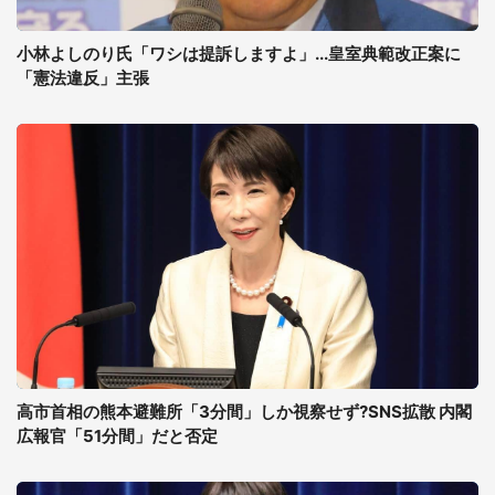
小林よしのり氏「ワシは提訴しますよ」...皇室典範改正案に
「憲法違反」主張
高市首相の熊本避難所「3分間」しか視察せず?SNS拡散 内閣
広報官「51分間」だと否定