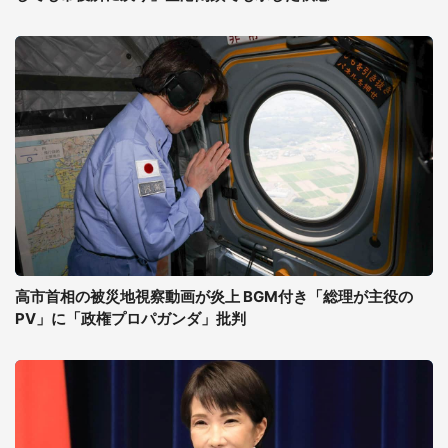
高市首相の被災地視察動画が炎上 BGM付き「総理が主役の
PV」に「政権プロパガンダ」批判