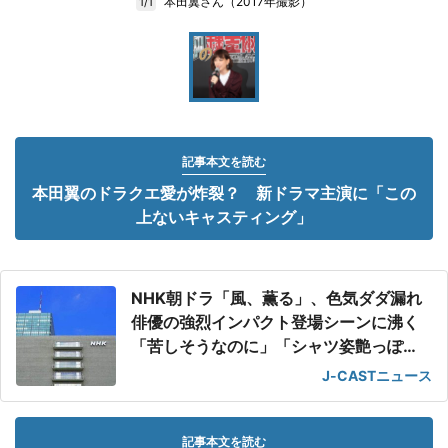
本田翼さん（2017年撮影）
1/1
記事本文を読む
本田翼のドラクエ愛が炸裂？ 新ドラマ主演に「この
上ないキャスティング」
NHK朝ドラ「風、薫る」、色気ダダ漏れ
俳優の強烈インパクト登場シーンに沸く
「苦しそうなのに」「シャツ姿艶っぽ
い」
J-CASTニュース
記事本文を読む