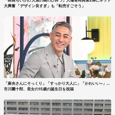
「映画ちいかわ 人魚の島のひみつ」入場者特典第2弾にネット
大興奮 「デザイン良すぎ」も「転売すごそう」
「麻央さんにそっくり」「すっかり大人に」「かわいい~」...
市川團十郎、長女の15歳の誕生日を祝福