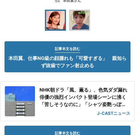
本田翼さん
1/2
記事本文を読む
本田翼、仕事NG級の顔腫れも「可愛すぎる」 親知ら
ず抜歯でファン射止める
NHK朝ドラ「風、薫る」、色気ダダ漏れ
俳優の強烈インパクト登場シーンに沸く
「苦しそうなのに」「シャツ姿艶っぽ
い」
J-CASTニュース
記事本文を読む