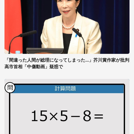
「間違った人間が総理になってしまった...」芥川賞作家が批判
高市首相「中傷動画」疑惑で