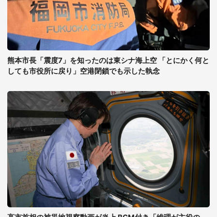
熊本市長「震度7」を知ったのは東シナ海上空 「とにかく何と
しても市役所に戻り」空港閉鎖でも示した執念