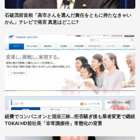
石破茂前首相「高市さんを選んだ責任をともに持たなきゃい
かん」テレビで発言 真意はどこに?
経費でコンパニオンと混浴三昧...拒否騒ぎ後も業者変更で継続
TOKAI HD前社長「非常識接待」常態化の背景