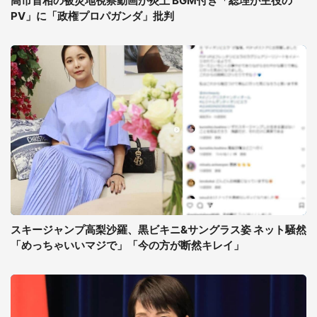
高市首相の被災地視察動画が炎上 BGM付き「総理が主役の
PV」に「政権プロパガンダ」批判
スキージャンプ高梨沙羅、黒ビキニ&サングラス姿 ネット騒然
「めっちゃいいマジで」「今の方が断然キレイ」