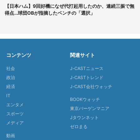
【日本ハム】9回好機になぜ代打起用したのか、連続三振で無
得点...球団OBが指摘したベンチの「選択」
コンテンツ
関連サイト
社会
J-CASTニュース
政治
J-CASTトレンド
経済
J-CAST会社ウォッチ
IT
BOOKウォッチ
エンタメ
東京バーゲンマニア
スポーツ
Jタウンネット
メディア
ゼロまる
動画