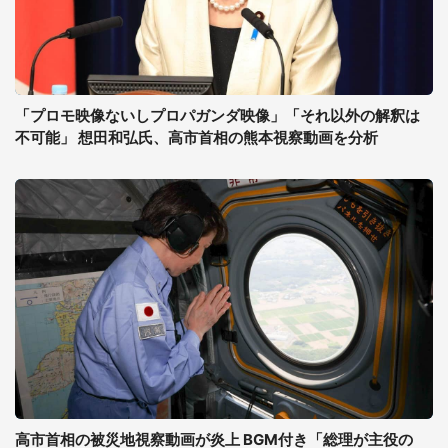
「プロモ映像ないしプロパガンダ映像」「それ以外の解釈は
不可能」 想田和弘氏、高市首相の熊本視察動画を分析
高市首相の被災地視察動画が炎上 BGM付き「総理が主役の