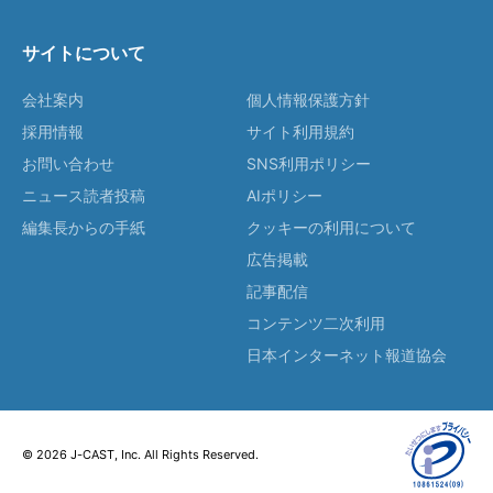
サイトについて
会社案内
個人情報保護方針
採用情報
サイト利用規約
お問い合わせ
SNS利用ポリシー
ニュース読者投稿
AIポリシー
編集長からの手紙
クッキーの利用について
広告掲載
記事配信
コンテンツ二次利用
日本インターネット報道協会
© 2026 J-CAST, Inc. All Rights Reserved.