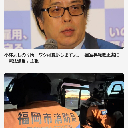
小林よしのり氏「ワシは提訴しますよ」...皇室典範改正案に
「憲法違反」主張