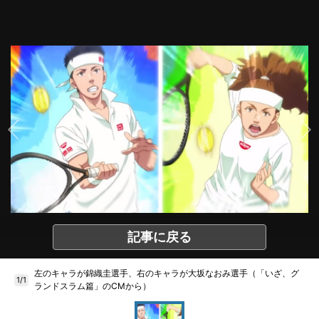
記事に戻る
左のキャラが錦織圭選手、右のキャラが大坂なおみ選手（「いざ、グ
1/1
ランドスラム篇」のCMから）