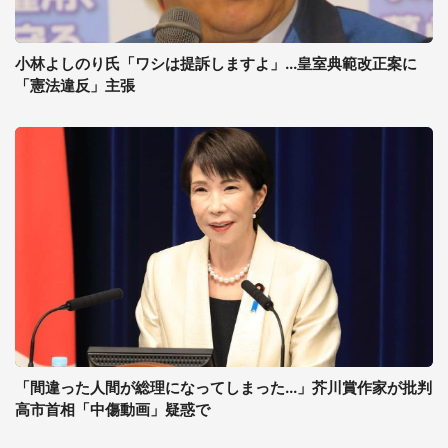
小林よしのり氏「ワシは提訴しますよ」...皇室典範改正案に
「憲法違反」主張
「間違った人間が総理になってしまった...」芥川賞作家が批判
高市首相「中傷動画」疑惑で