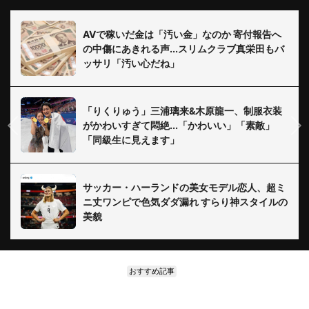
AVで稼いだ金は「汚い金」なのか 寄付報告へ
の中傷にあきれる声...スリムクラブ真栄田もバ
ッサリ「汚い心だね」
「りくりゅう」三浦璃来&木原龍一、制服衣装
がかわいすぎて悶絶...「かわいい」「素敵」
「同級生に見えます」
サッカー・ハーランドの美女モデル恋人、超ミ
ニ丈ワンピで色気ダダ漏れ すらり神スタイルの
美貌
おすすめ記事