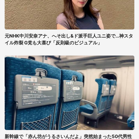
元NHK中川安奈アナ、へそ出し&ド派手巨人ユニ姿で...神スタ
イル炸裂 G党も大喜び「反則級のビジュアル」
新幹線で「赤ん坊がうるさいんだよ」突然始まった50代男性