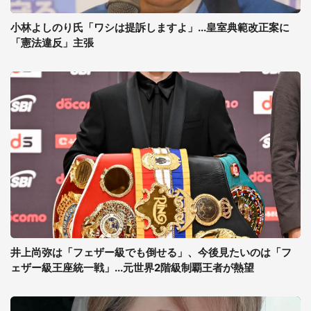
小林よしのり氏「ワシは提訴しますよ」...皇室典範改正案に
「憲法違反」主張
井上尚弥は「フェザー級でも倒せる」、今後見たいのは「フ
ェザー級王座統一戦」...元世界2階級制覇王者が熱望