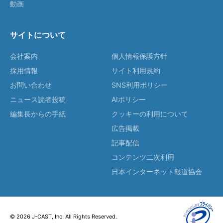
動画
サイトについて
会社案内
個人情報保護方針
採用情報
サイト利用規約
お問い合わせ
SNS利用ポリシー
ニュース読者投稿
AIポリシー
編集長からの手紙
クッキーの利用について
広告掲載
記事配信
コンテンツ二次利用
日本インターネット報道協会
© 2026 J-CAST, Inc. All Rights Reserved.