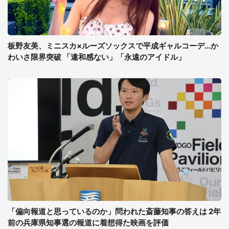
板野友美、ミニスカ×ルーズソックスで平成ギャルコーデ...か
わいさ限界突破 「違和感ない」「永遠のアイドル」
「偏向報道と思っているのか」問われた斎藤知事の答えは 2年
前の兵庫県知事選の報道に着想得た映画を評価