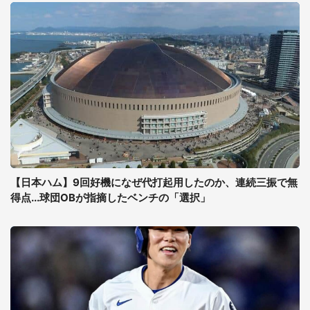
【日本ハム】9回好機になぜ代打起用したのか、連続三振で無
得点...球団OBが指摘したベンチの「選択」