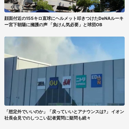
顔面付近の155キロ直球にヘルメット叩きつけたDeNAルーキ
ー宮下朝陽に擁護の声 「負けん気必要」と球団OB
「想定外でいいのか」「戻っていいとアナウンスは?」 イオン
社長会見でのしつこい記者質問に疑問も続々