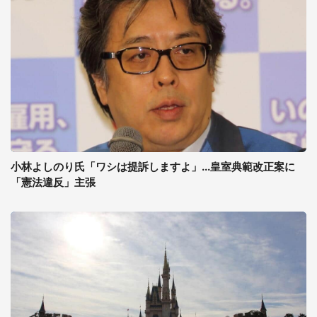
小林よしのり氏「ワシは提訴しますよ」...皇室典範改正案に
「憲法違反」主張