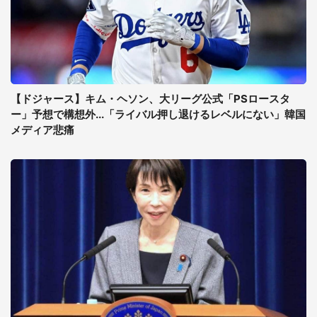
【ドジャース】キム・ヘソン、大リーグ公式「PSロースタ
ー」予想で構想外...「ライバル押し退けるレベルにない」韓国
メディア悲痛