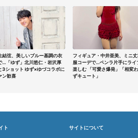
生結弦、美しいブルー基調の衣
フィギュア・中井亜美、ミニ丈
で...「ゆず」北川悠仁・岩沢厚
服コーデで...ペンラ片手にライ
と3ショット ゆず×ゆづコラボに
楽しむ 「可愛さ爆発」「相変
ァン歓喜
ずキュート」
イト
サイトについて