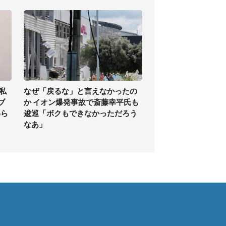
私
なぜ「戻るな」と言えなかったの
ブ
か イオン爆発事故で斎藤幸平氏も
わら
逡巡「ボクもできなかっただろう
なあ」