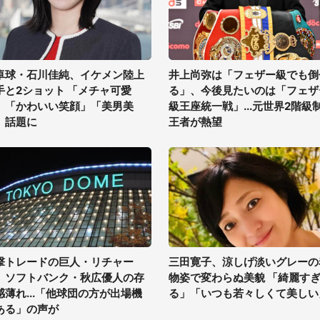
卓球・石川佳純、イケメン陸上
井上尚弥は「フェザー級でも倒
手と2ショット 「メチャ可愛
る」、今後見たいのは「フェザ
」「かわいい笑顔」「美男美
級王座統一戦」...元世界2階級
」話題に
王者が熱望
撃トレードの巨人・リチャー
三田寛子、涼しげ淡いグレーの
、ソフトバンク・秋広優人の存
物姿で変わらぬ美貌 「綺麗す
感薄れ...「他球団の方が出場機
る」「いつも若々しくて美しい
ある」の声が