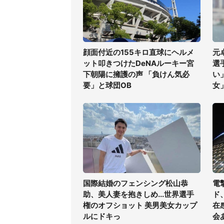
顔面付近の155キロ直球にヘルメ
元
ット叩きつけたDeNAルーキー宮
選
下朝陽に擁護の声 「負けん気必
い
要」と球団OB
女
国際結婚のフェンシング松山恭
電
助、美人妻を抱きしめ...世界選手
ド
権のオフショット 美男美女カップ
在
ルにドキっ
会