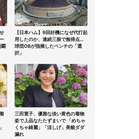
せ
【日本ハム】9回好機になぜ代打起
ー
用したのか、連続三振で無得点...
制覇
球団OBが指摘したベンチの「選
択」
着
三田寛子、優雅な淡い黄色の着物
ぎ
姿で上品なたたずまいで 「めちゃ
」
くちゃ綺麗」「涼しげ」美貌ダダ
漏れ