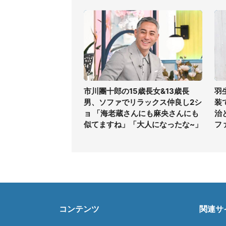
市川團十郎の15歳長女&13歳長
羽
男、ソファでリラックス仲良し2シ
装
ョ 「海老蔵さんにも麻央さんにも
治
似てますね」「大人になったな~」
フ
コンテンツ
関連サ