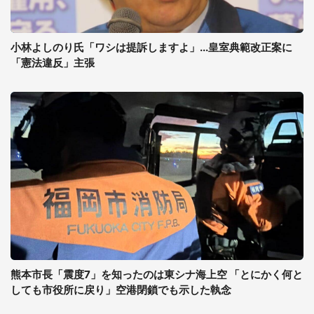
小林よしのり氏「ワシは提訴しますよ」...皇室典範改正案に
「憲法違反」主張
熊本市長「震度7」を知ったのは東シナ海上空 「とにかく何と
しても市役所に戻り」空港閉鎖でも示した執念