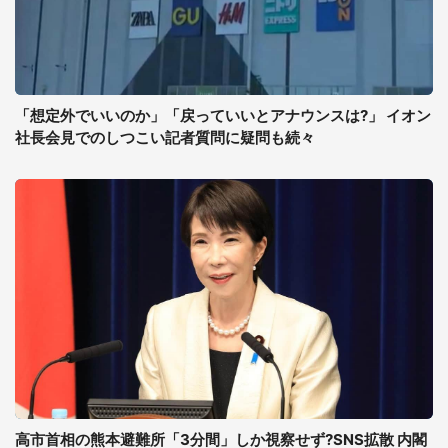
「想定外でいいのか」「戻っていいとアナウンスは?」 イオン
社長会見でのしつこい記者質問に疑問も続々
高市首相の熊本避難所「3分間」しか視察せず?SNS拡散 内閣