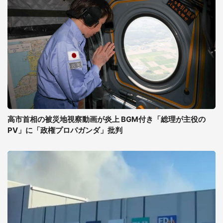
高市首相の被災地視察動画が炎上 BGM付き「総理が主役の
PV」に「政権プロパガンダ」批判