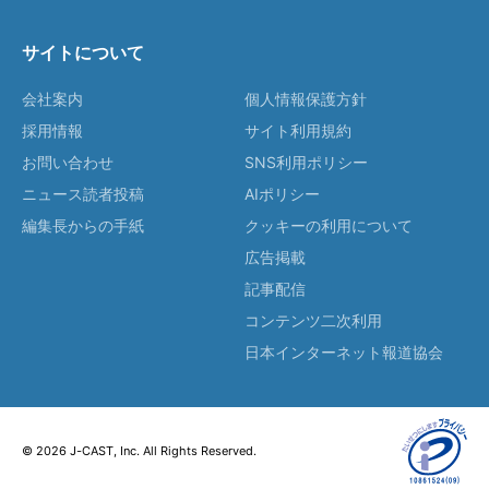
サイトについて
会社案内
個人情報保護方針
採用情報
サイト利用規約
お問い合わせ
SNS利用ポリシー
ニュース読者投稿
AIポリシー
編集長からの手紙
クッキーの利用について
広告掲載
記事配信
コンテンツ二次利用
日本インターネット報道協会
© 2026 J-CAST, Inc. All Rights Reserved.