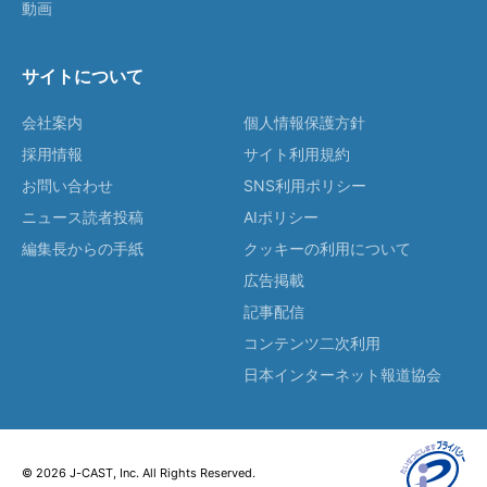
動画
サイトについて
会社案内
個人情報保護方針
採用情報
サイト利用規約
お問い合わせ
SNS利用ポリシー
ニュース読者投稿
AIポリシー
編集長からの手紙
クッキーの利用について
広告掲載
記事配信
コンテンツ二次利用
日本インターネット報道協会
© 2026 J-CAST, Inc. All Rights Reserved.