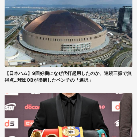
【日本ハム】9回好機になぜ代打起用したのか、連続三振で無
得点...球団OBが指摘したベンチの「選択」