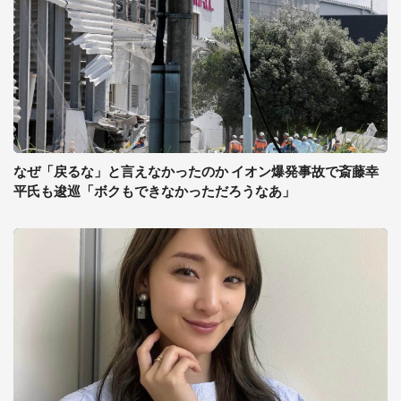
なぜ「戻るな」と言えなかったのか イオン爆発事故で斎藤幸
平氏も逡巡「ボクもできなかっただろうなあ」