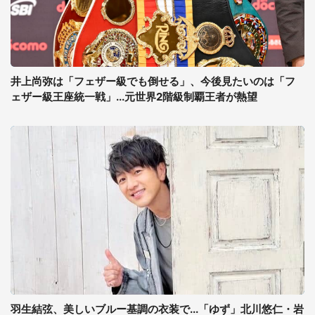
井上尚弥は「フェザー級でも倒せる」、今後見たいのは「フ
ェザー級王座統一戦」...元世界2階級制覇王者が熱望
羽生結弦、美しいブルー基調の衣装で...「ゆず」北川悠仁・岩