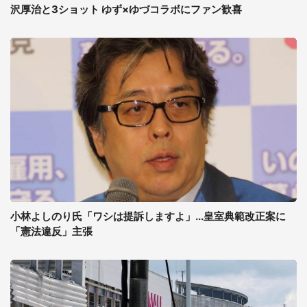
沢厚治と3ショット ゆず×ゆづコラボにファン歓喜
小林よしのり氏「ワシは提訴しますよ」...皇室典範改正案に
「憲法違反」主張