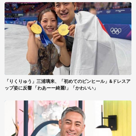
「りくりゅう」三浦璃来、「初めてのピンヒール」&ドレスア
ップ姿に反響 「わあーー綺麗!」「かわいい」