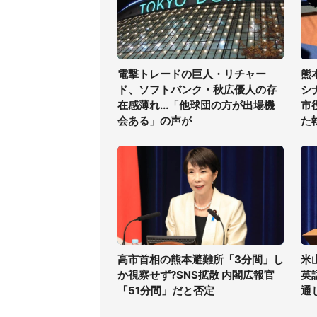
電撃トレードの巨人・リチャー
熊
ド、ソフトバンク・秋広優人の存
シ
在感薄れ...「他球団の方が出場機
市
会ある」の声が
た
高市首相の熊本避難所「3分間」し
米
か視察せず?SNS拡散 内閣広報官
英
「51分間」だと否定
通