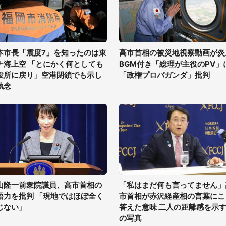
本市長「震度7」を知ったのは東
高市首相の被災地視察動画が炎
ナ海上空 「とにかく何としても
BGM付き「総理が主役のPV」
役所に戻り」空港閉鎖でも示し
「政権プロパガンダ」批判
執念
山隆一前衆院議員、高市首相の
「私はまだ何も言ってません」
語力を批判 「現地ではほぼ全く
市首相が赤沢経産相の言葉にこ
じない」
答えた意味 二人の距離感を示す
の写真