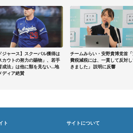
ドジャース】スクーバル獲得は
チームみらい・安野貴博党首「
スカウトの努力の賜物」、若手
費税減税には、一貫して反対し
育成法」は他に類を見ない...地
きました」 説明に反響
メディア絶賛
イト
サイトについて