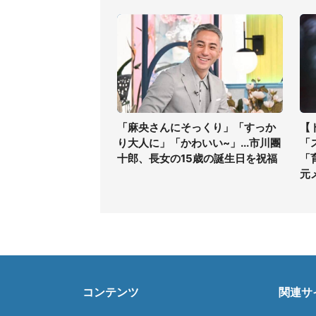
「麻央さんにそっくり」「すっか
【
り大人に」「かわいい~」...市川團
「
十郎、長女の15歳の誕生日を祝福
「
元
コンテンツ
関連サ