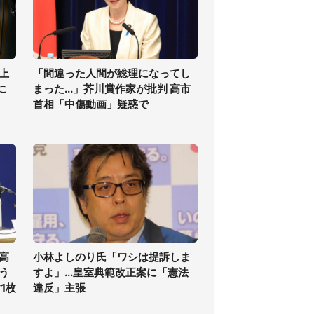
上
「間違った人間が総理になってし
に
まった...」芥川賞作家が批判 高市
首相「中傷動画」疑惑で
高
小林よしのり氏「ワシは提訴しま
う
すよ」...皇室典範改正案に「憲法
1枚
違反」主張