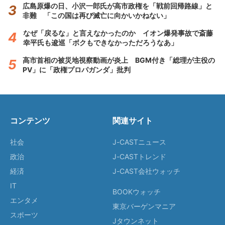
広島原爆の日、小沢一郎氏が高市政権を「戦前回帰路線」と
非難 「この国は再び滅亡に向かいかねない」
なぜ「戻るな」と言えなかったのか イオン爆発事故で斎藤
幸平氏も逡巡「ボクもできなかっただろうなあ」
高市首相の被災地視察動画が炎上 BGM付き「総理が主役の
PV」に「政権プロパガンダ」批判
コンテンツ
関連サイト
社会
J-CASTニュース
政治
J-CASTトレンド
経済
J-CAST会社ウォッチ
IT
BOOKウォッチ
エンタメ
東京バーゲンマニア
スポーツ
Jタウンネット