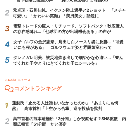
元卓球・石川佳純、イケメン陸上選手と2ショット 「メチャ
可愛い」「かわいい笑顔」「美男美女」話題に
電撃トレードの巨人・リチャード、ソフトバンク・秋広優人
の存在感薄れ...「他球団の方が出場機会ある」の声が
女子ゴルフの金沢志奈、肩出し白ノースリ姿に反響...「可愛
いにも程がある」 ゴルフウェア姿と雰囲気変わって
ダレノガレ明美、被災地炊き出しで細やかな心遣い...「並ん
でくれた子やとりにきてくれた子にシールを」
J-CAST ニュース
コメントランキング
蓮舫氏「止める人は誰もいなかったのか」「あまりにも愕
然」 高市首相「上空から合掌」巡る投稿を批判
高市首相の熊本避難所「3分間」しか視察せず？SNS拡散 内
閣広報官「51分間」だと否定