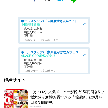
ホールスタッフ/「未経験者さん&バイトデビューも大歓迎」残業ほぼなし×1日3時間〜勤務OK!フォロー体制も充実/広島県/広島市南区
＞
中国料理敦煌
広島県 広島市
時給1,150円～
正社員
スポンサー：求人ボックス
ホールスタッフ/「家具屋が営むカフェスタッフ!」週2日～OK!嬉しいまかない付き/岡山県/浅口郡里庄町
＞
AKASE GROUP株式会社
岡山県 里庄町
時給1,100円～
正社員
スポンサー：求人ボックス
姉妹サイト
【かつや】人気メニューが税抜150円引き&ご
飯大盛り無料!お得すぎる「感謝祭」は8月14
日まで開催中。