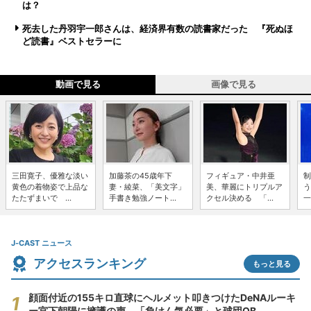
は？
死去した丹羽宇一郎さんは、経済界有数の読書家だった 『死ぬほ
ど読書』ベストセラーに
動画で見る
画像で見る
三田寛子、優雅な淡い
加藤茶の45歳年下
フィギュア・中井亜
制
黄色の着物姿で上品な
妻・綾菜、「美文字」
美、華麗にトリプルア
う
たたずまいで ...
手書き勉強ノート...
クセル決める 「...
一
J-CAST ニュース
アクセスランキング
もっと見る
顔面付近の155キロ直球にヘルメット叩きつけたDeNAルーキ
ー宮下朝陽に擁護の声 「負けん気必要」と球団OB