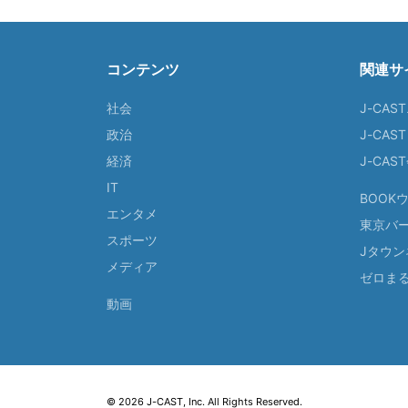
コンテンツ
関連サ
社会
J-CAS
政治
J-CAS
経済
J-CA
IT
BOOK
エンタメ
東京バ
スポーツ
Jタウン
メディア
ゼロま
動画
© 2026 J-CAST, Inc. All Rights Reserved.