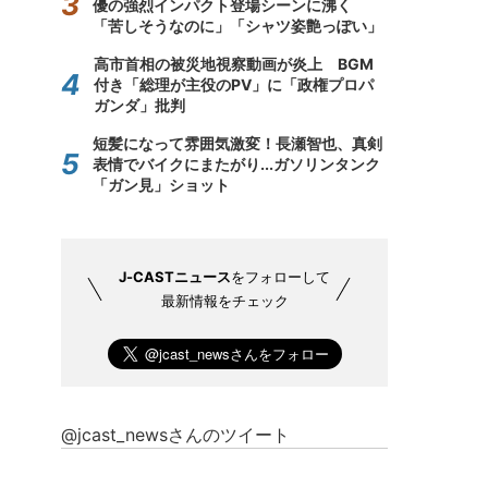
優の強烈インパクト登場シーンに沸く
「苦しそうなのに」「シャツ姿艶っぽい」
高市首相の被災地視察動画が炎上 BGM
付き「総理が主役のPV」に「政権プロパ
ガンダ」批判
短髪になって雰囲気激変！長瀬智也、真剣
表情でバイクにまたがり...ガソリンタンク
「ガン見」ショット
J-CASTニュース
をフォローして
最新情報をチェック
@jcast_newsさんのツイート