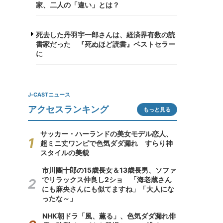
家、二人の「違い」とは？
死去した丹羽宇一郎さんは、経済界有数の読
書家だった 『死ぬほど読書』ベストセラー
に
J-CASTニュース
アクセスランキング
もっと見る
サッカー・ハーランドの美女モデル恋人、
超ミニ丈ワンピで色気ダダ漏れ すらり神
スタイルの美貌
市川團十郎の15歳長女＆13歳長男、ソファ
でリラックス仲良し2ショ 「海老蔵さん
にも麻央さんにも似てますね」「大人にな
ったな～」
NHK朝ドラ「風、薫る」、色気ダダ漏れ俳