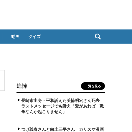
動画
クイズ
追悼
一覧を見る
長崎市出身・平和訴えた美輪明宏さん死去
ラストメッセージでも訴え「愛があれば 戦
争なんか起こりません」
つげ義春さんと白土三平さん カリスマ漫画