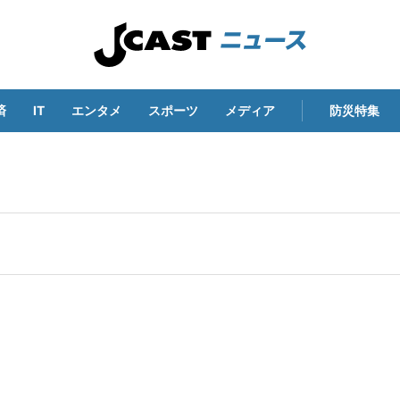
済
IT
エンタメ
スポーツ
メディア
防災特集