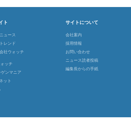
イト
サイトについて
Tニュース
会社案内
Tトレンド
採用情報
ST会社ウォッチ
お問い合わせ
ニュース読者投稿
ウォッチ
編集長からの手紙
ーゲンマニア
ネット
る