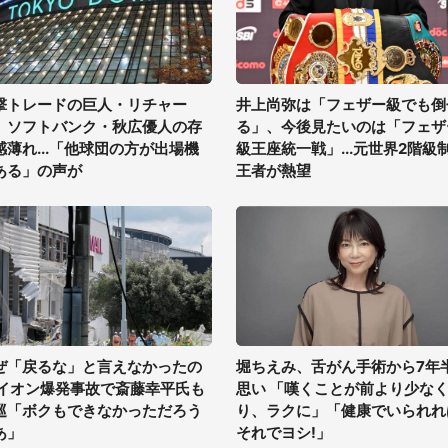
撃トレードの巨人・リチャー
井上尚弥は「フェザー級でも倒
、ソフトバンク・秋広優人の存
る」、今後見たいのは「フェザ
感薄れ...「他球団の方が出場機
級王座統一戦」...元世界2階級
ある」の声が
王者が熱望
ぜ「戻るな」と言えなかったの
堀ちえみ、舌がん手術から7年
 イオン爆発事故で斎藤幸平氏も
思い 「嘆くことが前より少な
巡「ボクもできなかっただろう
り、ラクに」「健康でいられれ
あ」
それでヨシ!」