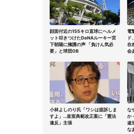
顔面付近の155キロ直球にヘルメ
電
ット叩きつけたDeNAルーキー宮
ド
下朝陽に擁護の声 「負けん気必
在
要」と球団OB
会
小林よしのり氏「ワシは提訴しま
な
すよ」...皇室典範改正案に「憲法
か
違反」主張
逡
な