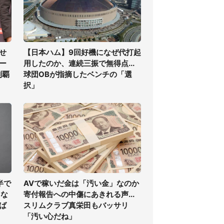
せ
【日本ハム】9回好機になぜ代打起
ー
用したのか、連続三振で無得点...
制覇
球団OBが指摘したベンチの「選
択」
半で
AVで稼いだ金は「汚い金」なのか
くな
寄付報告への中傷にあきれる声...
ば
スリムクラブ真栄田もバッサリ
「汚い心だね」