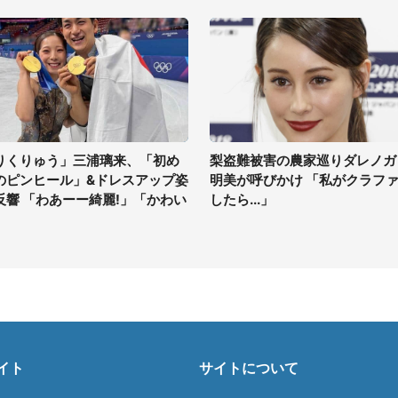
りくりゅう」三浦璃来、「初め
梨盗難被害の農家巡りダレノガ
のピンヒール」&ドレスアップ姿
明美が呼びかけ 「私がクラフ
反響 「わあーー綺麗!」「かわい
したら...」
」
イト
サイトについて