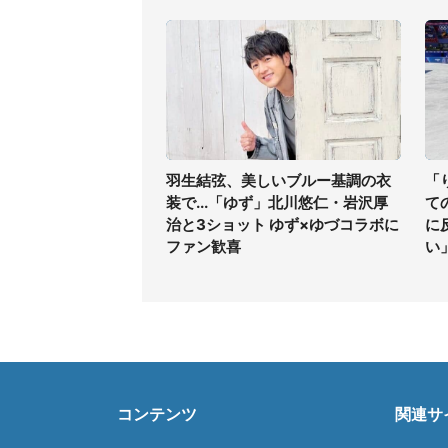
羽生結弦、美しいブルー基調の衣
「
装で...「ゆず」北川悠仁・岩沢厚
て
治と3ショット ゆず×ゆづコラボに
に
ファン歓喜
い
コンテンツ
関連サ