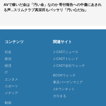
AVで稼いだ金は「汚い金」なのか 寄付報告への中傷にあきれ
る声...スリムクラブ真栄田もバッサリ「汚い心だね」
コンテンツ
関連サイト
社会
J-CASTニュース
政治
J-CASTトレンド
経済
J-CAST会社ウォッチ
IT
BOOKウォッチ
エンタメ
東京バーゲンマニア
スポーツ
Jタウンネット
メディア
ゼロまる
動画