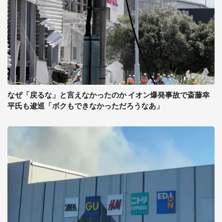
なぜ「戻るな」と言えなかったのか イオン爆発事故で斎藤幸
平氏も逡巡「ボクもできなかっただろうなあ」