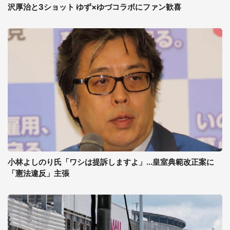
沢厚治と3ショット ゆず×ゆづコラボにファン歓喜
小林よしのり氏「ワシは提訴しますよ」...皇室典範改正案に
「憲法違反」主張