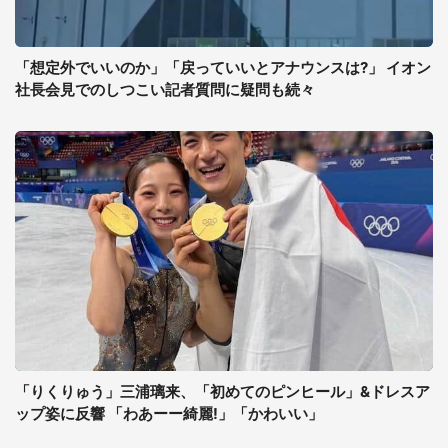
「想定外でいいのか」「戻っていいとアナウンスは?」 イオン
社長会見でのしつこい記者質問に疑問も続々
「りくりゅう」三浦璃来、「初めてのピンヒール」&ドレスア
ップ姿に反響 「わあーー綺麗!」「かわいい」