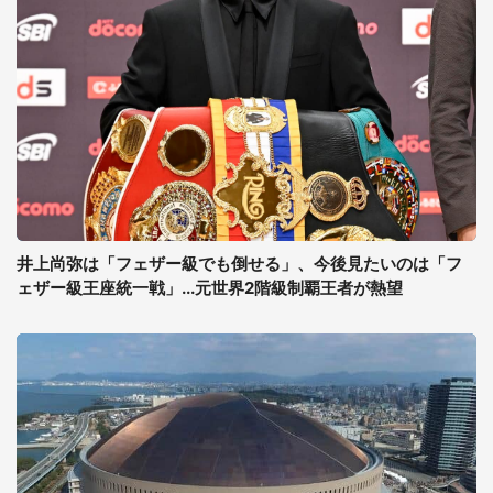
井上尚弥は「フェザー級でも倒せる」、今後見たいのは「フ
ェザー級王座統一戦」...元世界2階級制覇王者が熱望