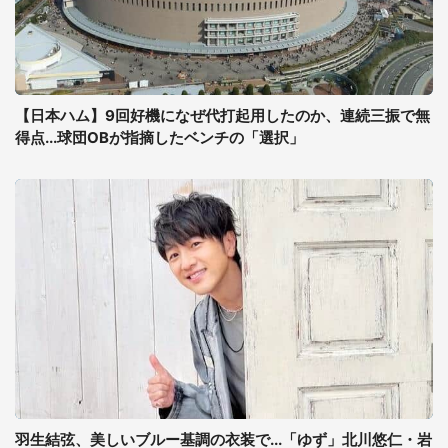
【日本ハム】9回好機になぜ代打起用したのか、連続三振で無
得点...球団OBが指摘したベンチの「選択」
羽生結弦、美しいブルー基調の衣装で...「ゆず」北川悠仁・岩