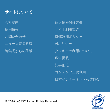
サイトについて
会社案内
個人情報保護方針
採用情報
サイト利用規約
お問い合わせ
SNS利用ポリシー
ニュース読者投稿
AIポリシー
編集長からの手紙
クッキーの利用について
広告掲載
記事配信
コンテンツ二次利用
日本インターネット報道協会
© 2026 J-CAST, Inc. All Rights Reserved.