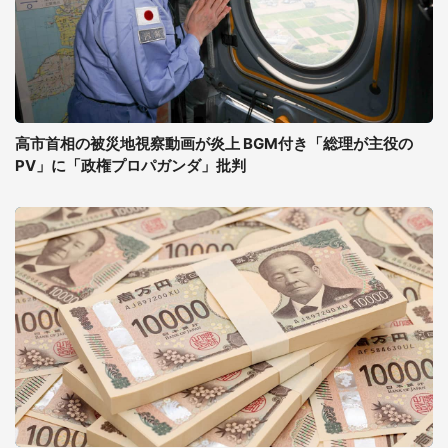
高市首相の被災地視察動画が炎上 BGM付き「総理が主役の
PV」に「政権プロパガンダ」批判