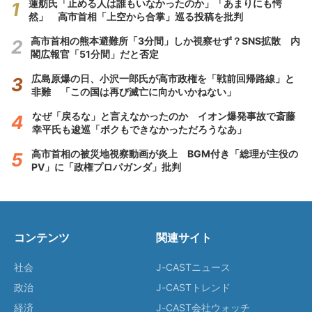
蓮舫氏「止める人は誰もいなかったのか」「あまりにも愕
然」 高市首相「上空から合掌」巡る投稿を批判
高市首相の熊本避難所「3分間」しか視察せず？SNS拡散 内
閣広報官「51分間」だと否定
広島原爆の日、小沢一郎氏が高市政権を「戦前回帰路線」と
非難 「この国は再び滅亡に向かいかねない」
なぜ「戻るな」と言えなかったのか イオン爆発事故で斎藤
幸平氏も逡巡「ボクもできなかっただろうなあ」
高市首相の被災地視察動画が炎上 BGM付き「総理が主役の
PV」に「政権プロパガンダ」批判
コンテンツ
関連サイト
社会
J-CASTニュース
政治
J-CASTトレンド
経済
J-CAST会社ウォッチ