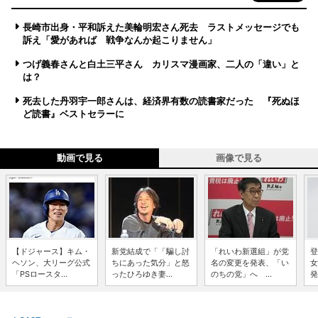
長崎市出身・平和訴えた美輪明宏さん死去 ラストメッセージでも
訴え「愛があれば 戦争なんか起こりません」
つげ義春さんと白土三平さん カリスマ漫画家、二人の「違い」と
は？
死去した丹羽宇一郎さんは、経済界有数の読書家だった 『死ぬほ
ど読書』ベストセラーに
動画で見る
画像で見る
【ドジャース】キム・
新党結成で「「騙し討
「れいわ新選組」が党
登
ヘソン、大リーグ公式
ちにあった気分」と怒
名の変更を発表、「い
女
「PSロースタ...
ったひろゆき妻...
のちの党」へ ...
発