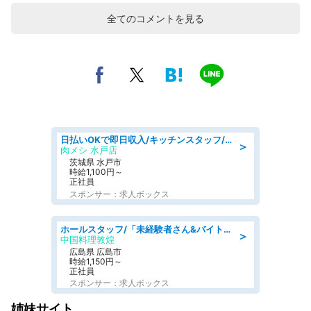
全てのコメントを見る
日払いOKで即日収入/キッチンスタッフ/「原付免許必須」デリバリー業務など、自己成長可能な幅広い仕事に挑戦!髪型自由&ピアス・ネイルOK/茨城県/水戸市
＞
肉メシ 水戸店
茨城県 水戸市
時給1,100円～
正社員
スポンサー：求人ボックス
ホールスタッフ/「未経験者さん&バイトデビューも大歓迎」残業ほぼなし×1日3時間〜勤務OK!フォロー体制も充実/広島県/広島市南区
＞
中国料理敦煌
広島県 広島市
時給1,150円～
正社員
スポンサー：求人ボックス
姉妹サイト