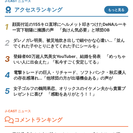
J-CAST ニュース
アクセスランキング
もっと見る
顔面付近の155キロ直球にヘルメット叩きつけたDeNAルーキ
ー宮下朝陽に擁護の声 「負けん気必要」と球団OB
ダレノガレ明美、被災地炊き出しで細やかな心遣い...「並ん
でくれた子やとりにきてくれた子にシールを」
登録者60万超人気美女YouTuber、結婚を発表 「めっちゃ
いい人に出会えた」「私今すごく安定してる」
電撃トレードの巨人・リチャード、ソフトバンク・秋広優人
の存在感薄れ...「他球団の方が出場機会ある」の声が
女子ゴルフの鶴岡果恋、オリックスのイケメン夫から貴重プ
レゼントに喜び 「感動をありがとう！！」
J-CAST ニュース
コメントランキング