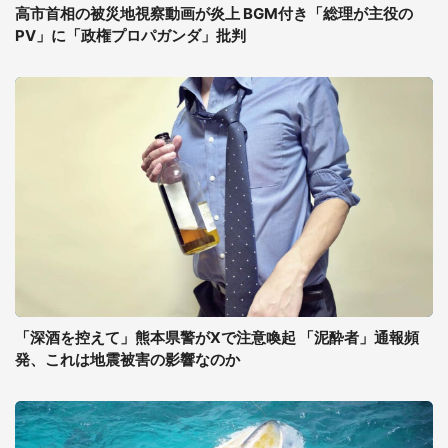
高市首相の被災地視察動画が炎上 BGM付き「総理が主役の
PV」に「政権プロパガンダ」批判
「深酒を控えて」熊本県警がXで注意喚起 「泥酔者」通報頻
発、これは地震被害の影響なのか