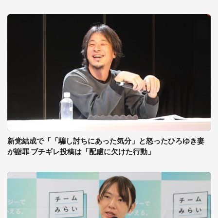
新党結成で「「騙し討ちにあった気分」と怒ったひろゆき妻
が謝罪 ブチギレ投稿は「配慮に欠けた行動」