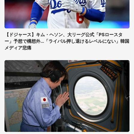
【ドジャース】キム・ヘソン、大リーグ公式「PSロースタ
ー」予想で構想外...「ライバル押し退けるレベルにない」韓国
メディア悲痛