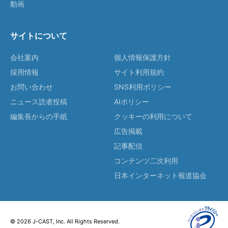
動画
サイトについて
会社案内
個人情報保護方針
採用情報
サイト利用規約
お問い合わせ
SNS利用ポリシー
ニュース読者投稿
AIポリシー
編集長からの手紙
クッキーの利用について
広告掲載
記事配信
コンテンツ二次利用
日本インターネット報道協会
© 2026 J-CAST, Inc. All Rights Reserved.