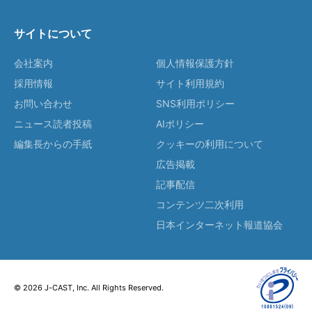
サイトについて
会社案内
個人情報保護方針
採用情報
サイト利用規約
お問い合わせ
SNS利用ポリシー
ニュース読者投稿
AIポリシー
編集長からの手紙
クッキーの利用について
広告掲載
記事配信
コンテンツ二次利用
日本インターネット報道協会
© 2026 J-CAST, Inc. All Rights Reserved.