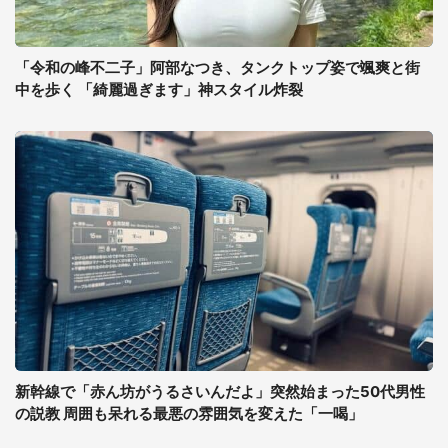
「令和の峰不二子」阿部なつき、タンクトップ姿で颯爽と街
中を歩く 「綺麗過ぎます」神スタイル炸裂
新幹線で「赤ん坊がうるさいんだよ」突然始まった50代男性
の説教 周囲も呆れる最悪の雰囲気を変えた「一喝」