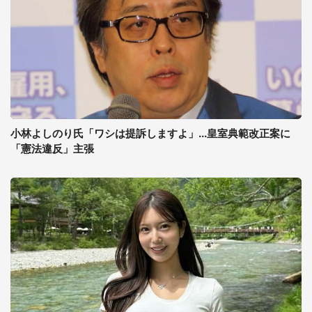
小林よしのり氏「ワシは提訴しますよ」...皇室典範改正案に
「憲法違反」主張