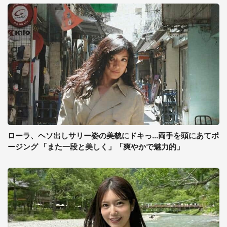
ローラ、ヘソ出しサリー姿の美貌にドキっ...両手を頭にあてポ
ージング 「また一段と美しく」「爽やかで魅力的」