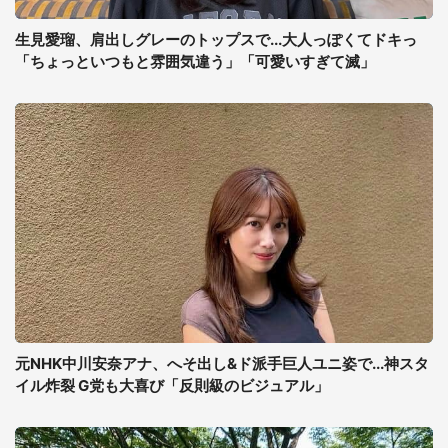
生見愛瑠、肩出しグレーのトップスで...大人っぽくてドキっ
「ちょっといつもと雰囲気違う」「可愛いすぎて滅」
元NHK中川安奈アナ、へそ出し&ド派手巨人ユニ姿で...神スタ
イル炸裂 G党も大喜び「反則級のビジュアル」