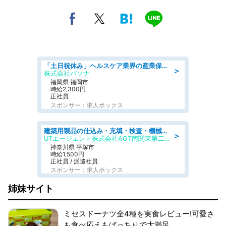
「土日祝休み」ヘルスケア業界の産業保健師/高時給/未経験OK/要資格:保健師、正看護師
＞
株式会社パソナ
福岡県 福岡市
時給2,300円
正社員
スポンサー：求人ボックス
建築用製品の仕込み・充填・検査・機械操作/寮完備/日払い/工場・製造
＞
UTエージェント株式会社AGT南関東第二CU
神奈川県 平塚市
時給1,500円
正社員 / 派遣社員
スポンサー：求人ボックス
姉妹サイト
ミセスドーナツ全4種を実食レビュー!可愛さ
も食べ応えもばっちりで大満足。