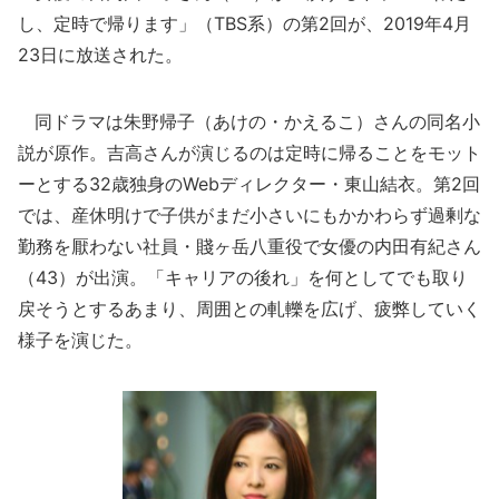
し、定時で帰ります」（TBS系）の第2回が、2019年4月
23日に放送された。
同ドラマは朱野帰子（あけの・かえるこ）さんの同名小
説が原作。吉高さんが演じるのは定時に帰ることをモット
ーとする32歳独身のWebディレクター・東山結衣。第2回
では、産休明けで子供がまだ小さいにもかかわらず過剰な
勤務を厭わない社員・賤ヶ岳八重役で女優の内田有紀さん
（43）が出演。「キャリアの後れ」を何としてでも取り
戻そうとするあまり、周囲との軋轢を広げ、疲弊していく
様子を演じた。