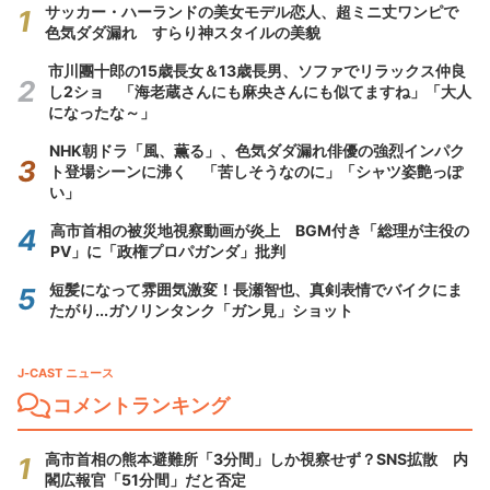
サッカー・ハーランドの美女モデル恋人、超ミニ丈ワンピで
色気ダダ漏れ すらり神スタイルの美貌
市川團十郎の15歳長女＆13歳長男、ソファでリラックス仲良
し2ショ 「海老蔵さんにも麻央さんにも似てますね」「大人
になったな～」
NHK朝ドラ「風、薫る」、色気ダダ漏れ俳優の強烈インパク
ト登場シーンに沸く 「苦しそうなのに」「シャツ姿艶っぽ
い」
高市首相の被災地視察動画が炎上 BGM付き「総理が主役の
PV」に「政権プロパガンダ」批判
短髪になって雰囲気激変！長瀬智也、真剣表情でバイクにま
たがり...ガソリンタンク「ガン見」ショット
J-CAST ニュース
コメントランキング
高市首相の熊本避難所「3分間」しか視察せず？SNS拡散 内
閣広報官「51分間」だと否定