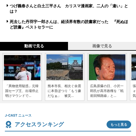
つげ義春さんと白土三平さん カリスマ漫画家、二人の「違い」と
は？
死去した丹羽宇一郎さんは、経済界有数の読書家だった 『死ぬほ
ど読書』ベストセラーに
動画で見る
画像で見る
「異物使用疑惑」元韓
熊本市長、相次ぐ余震
広島原爆の日、小沢一
張
国セーブ王、出場停止
に本音ぽつり「もう嫌
郎氏が高市政権を「戦
ォ
明けマウンドで...
だなぁ」 被災...
前回帰路線」と...
気
J-CAST ニュース
アクセスランキング
もっと見る