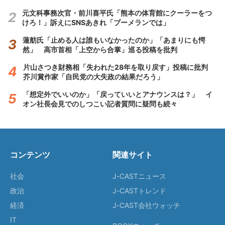
元文科事務次官・前川喜平氏「熊本の体育館にクーラーをつ
けろ！」訴えにSNSあきれ「ブーメランでは」
蓮舫氏「止める人は誰もいなかったのか」「あまりにも愕
然」 高市首相「上空から合掌」巡る投稿を批判
片山さつき財務相「失われた28年を取り戻す」投稿に批判
芥川賞作家「自民党の大失政の結果だろう」
「想定外でいいのか」「戻っていいとアナウンスは？」 イ
オン社長会見でのしつこい記者質問に疑問も続々
コンテンツ
関連サイト
社会
J-CASTニュース
政治
J-CASTトレンド
経済
J-CAST会社ウォッチ
IT