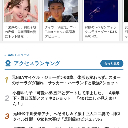
「鬼滅の刃」禰豆子役
ナイツ・塙宣之、You
解散のレペゼンフォッ
女
の声優・鬼頭明里の姿
Tuberヒカルの落語家
クス元リーダー・DJ S
利
にネット騒然 ...
デビュー...
HACHO...
ッ
J-CAST ニュース
アクセスランキング
もっと見る
元NBAマイケル・ジョーダン63歳、体形も変わらず...スター
のオーラダダ漏れ サッカー・ハーランドと最強2ショット
小柳ルミ子「可愛い弟 五郎とデートして来ました」...4歳年
下・野口五郎とステキ2ショット 「40代にしか見えませ
ん！」
元NHK中川安奈アナ、へそ出し＆ド派手巨人ユニ姿で...神ス
タイル炸裂 G党も大喜び「反則級のビジュアル」