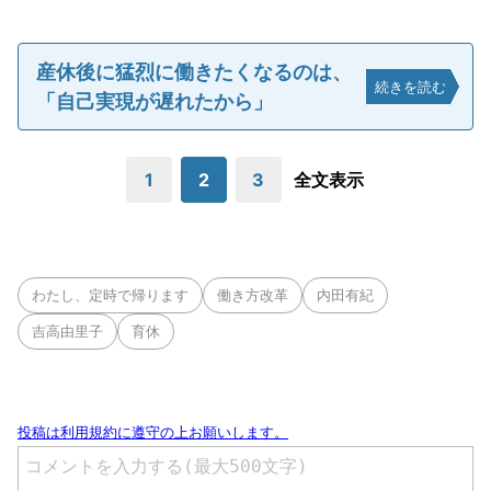
産休後に猛烈に働きたくなるのは、
続きを読む
「自己実現が遅れたから」
1
2
3
全文表示
わたし、定時で帰ります
働き方改革
内田有紀
吉高由里子
育休