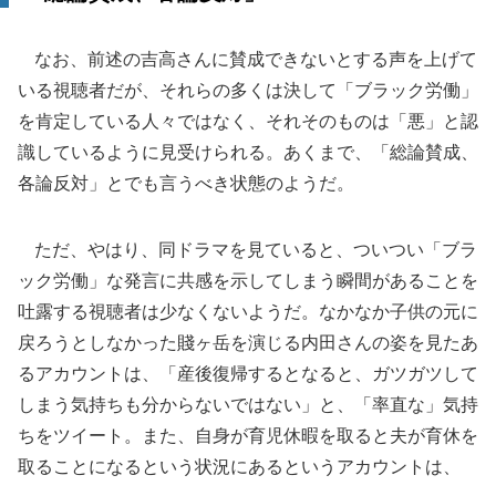
なお、前述の吉高さんに賛成できないとする声を上げて
いる視聴者だが、それらの多くは決して「ブラック労働」
を肯定している人々ではなく、それそのものは「悪」と認
識しているように見受けられる。あくまで、「総論賛成、
各論反対」とでも言うべき状態のようだ。
ただ、やはり、同ドラマを見ていると、ついつい「ブラ
ック労働」な発言に共感を示してしまう瞬間があることを
吐露する視聴者は少なくないようだ。なかなか子供の元に
戻ろうとしなかった賤ヶ岳を演じる内田さんの姿を見たあ
るアカウントは、「産後復帰するとなると、ガツガツして
しまう気持ちも分からないではない」と、「率直な」気持
ちをツイート。また、自身が育児休暇を取ると夫が育休を
取ることになるという状況にあるというアカウントは、