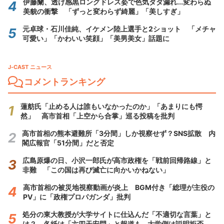
伊藤蘭、透け感黒ロングドレス姿で色気ダダ漏れ...変わらぬ
美貌の衝撃 「ずっと変わらず綺麗」「美しすぎ」
元卓球・石川佳純、イケメン陸上選手と2ショット 「メチャ
可愛い」「かわいい笑顔」「美男美女」話題に
J-CAST ニュース
コメントランキング
蓮舫氏「止める人は誰もいなかったのか」「あまりにも愕
然」 高市首相「上空から合掌」巡る投稿を批判
高市首相の熊本避難所「3分間」しか視察せず？SNS拡散 内
閣広報官「51分間」だと否定
広島原爆の日、小沢一郎氏が高市政権を「戦前回帰路線」と
非難 「この国は再び滅亡に向かいかねない」
高市首相の被災地視察動画が炎上 BGM付き「総理が主役の
PV」に「政権プロパガンダ」批判
処分の東大教授が大学サイトに仕込んだ「不適切な言葉」と
は？ 各紙は「六四天安門」と報道も...大学側は説明拒否