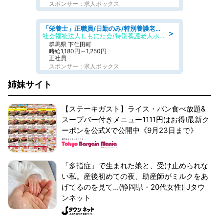
スポンサー：求人ボックス
「栄養士」正職員/日勤のみ/特別養護老人ホーム
＞
社会福祉法人しもにた会/特別養護老人ホーム かぶらの里
群馬県 下仁田町
時給1,180円～1,250円
正社員
スポンサー：求人ボックス
姉妹サイト
【ステーキガスト】ライス・パン食べ放題&
スープバー付きメニュー1111円はお得!最新ク
ーポンを公式Xで公開中《9月23日まで》
「多指症」で生まれた娘と、受け止められな
い私。産後初めての夜、助産師がミルクをあ
げてるのを見て...(静岡県・20代女性)|Jタウ
ンネット