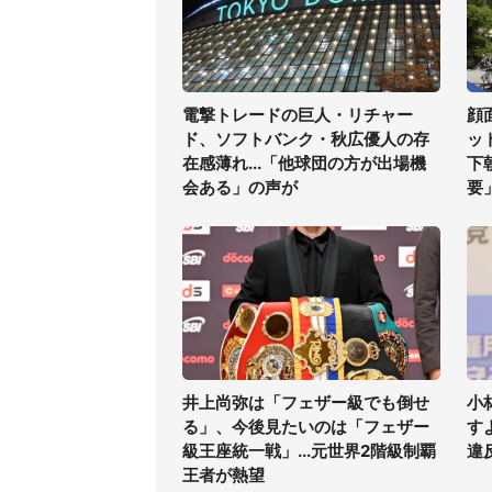
電撃トレードの巨人・リチャー
顔
ド、ソフトバンク・秋広優人の存
ッ
在感薄れ...「他球団の方が出場機
下
会ある」の声が
要
井上尚弥は「フェザー級でも倒せ
小
る」、今後見たいのは「フェザー
す
級王座統一戦」...元世界2階級制覇
違
王者が熱望