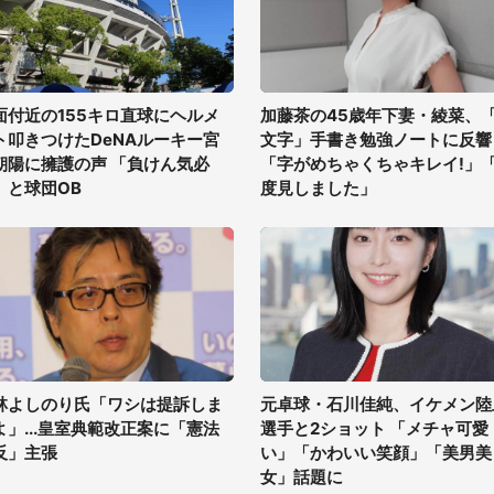
面付近の155キロ直球にヘルメ
加藤茶の45歳年下妻・綾菜、
ト叩きつけたDeNAルーキー宮
文字」手書き勉強ノートに反響
朝陽に擁護の声 「負けん気必
「字がめちゃくちゃキレイ!」
」と球団OB
度見しました」
林よしのり氏「ワシは提訴しま
元卓球・石川佳純、イケメン陸
よ」...皇室典範改正案に「憲法
選手と2ショット 「メチャ可愛
反」主張
い」「かわいい笑顔」「美男美
女」話題に