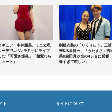
ィギュア・中井亜美、ミニ丈私
制服衣装の「りくりゅう」三浦
コーデで...ペンラ片手にライブ
来&木原龍一、「うたまさ」吉
しむ 「可愛さ爆発」「相変わら
菜&森田真沙也の4ショに反響 
キュート」
春すぎて眩しい」
イト
サイトについて