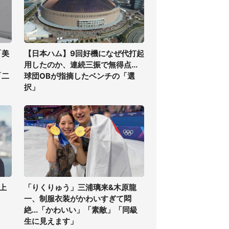
「美
【日本ハム】9回好機になぜ代打起
用したのか、連続三振で無得点...
「二
球団OBが指摘したベンチの「選
択」
上
「りくりゅう」三浦璃来&木原龍
一、制服衣装がかわいすぎて悶
絶...「かわいい」「素敵」「同級
生に見えます」