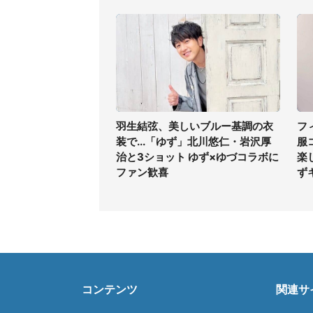
羽生結弦、美しいブルー基調の衣
フ
装で...「ゆず」北川悠仁・岩沢厚
服
治と3ショット ゆず×ゆづコラボに
楽
ファン歓喜
ず
コンテンツ
関連サ