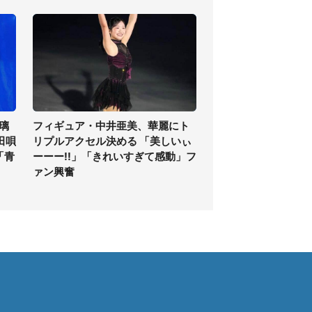
璃
フィギュア・中井亜美、華麗にト
田唄
リプルアクセル決める 「美しいぃ
「青
ーーー!!」「きれいすぎて感動」フ
ァン興奮