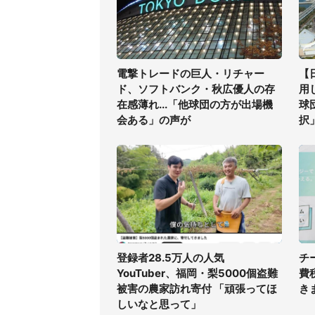
電撃トレードの巨人・リチャー
【
ド、ソフトバンク・秋広優人の存
用
在感薄れ...「他球団の方が出場機
球
会ある」の声が
択
登録者28.5万人の人気
チ
YouTuber、福岡・梨5000個盗難
費
被害の農家訪れ寄付 「頑張ってほ
き
しいなと思って」