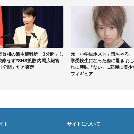
市首相の熊本避難所「3分間」し
元「小学生ホスト」琉ちゃろ、
視察せず?SNS拡散 内閣広報官
学受験生になった姿に驚き お
51分間」だと否定
れに興味「ない」...部屋に美少
フィギュア
イト
サイトについて