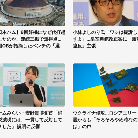
日本ハム】9回好機になぜ代打起
小林よしのり氏「ワシは提訴し
したのか、連続三振で無得点...
すよ」...皇室典範改正案に「憲
団OBが指摘したベンチの「選
違反」主張
」
ームみらい・安野貴博党首「消
ウクライナ侵攻...ロシアエリー
税減税には、一貫して反対して
層からも「そろそろやめ時なの
ました」 説明に反響
は」の声