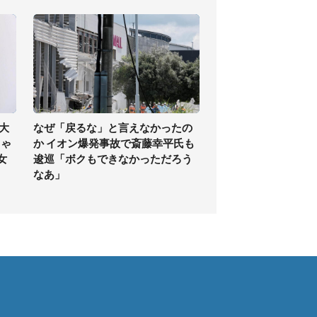
大
なぜ「戻るな」と言えなかったの
しゃ
か イオン爆発事故で斎藤幸平氏も
女
逡巡「ボクもできなかっただろう
なあ」