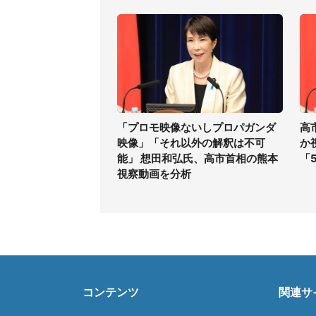
「プロモ映像ないしプロパガンダ
高
映像」「それ以外の解釈は不可
か
能」 想田和弘氏、高市首相の熊本
「
視察動画を分析
コンテンツ
関連サ