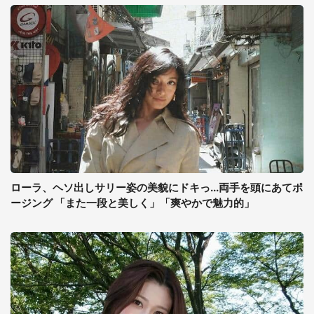
ローラ、ヘソ出しサリー姿の美貌にドキっ...両手を頭にあてポ
ージング 「また一段と美しく」「爽やかで魅力的」