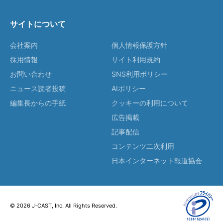
サイトについて
会社案内
個人情報保護方針
採用情報
サイト利用規約
お問い合わせ
SNS利用ポリシー
ニュース読者投稿
AIポリシー
編集長からの手紙
クッキーの利用について
広告掲載
記事配信
コンテンツ二次利用
日本インターネット報道協会
© 2026 J-CAST, Inc. All Rights Reserved.