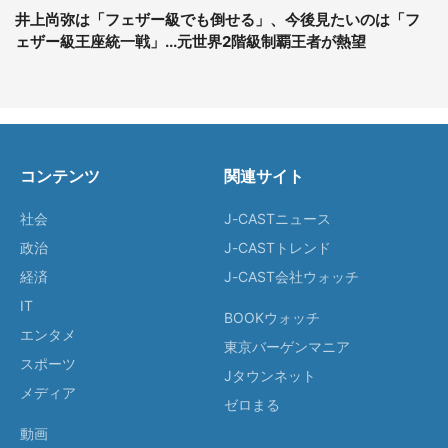
井上尚弥は「フェザー級でも倒せる」、今後見たいのは「フ
ェザー級王座統一戦」...元世界2階級制覇王者が熱望
コンテンツ
関連サイト
社会
J-CASTニュース
政治
J-CASTトレンド
経済
J-CAST会社ウォッチ
IT
BOOKウォッチ
エンタメ
東京バーゲンマニア
スポーツ
Jタウンネット
メディア
ゼロまる
動画