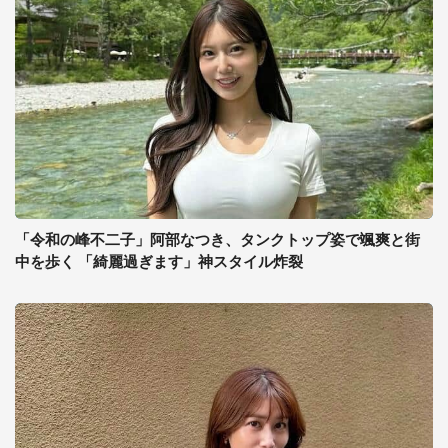
「令和の峰不二子」阿部なつき、タンクトップ姿で颯爽と街
中を歩く 「綺麗過ぎます」神スタイル炸裂