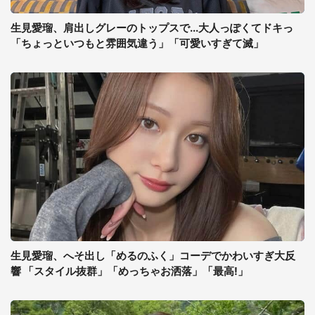
生見愛瑠、肩出しグレーのトップスで...大人っぽくてドキっ
「ちょっといつもと雰囲気違う」「可愛いすぎて滅」
生見愛瑠、へそ出し「めるのふく」コーデでかわいすぎ大反
響 「スタイル抜群」「めっちゃお洒落」「最高!」