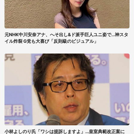
元NHK中川安奈アナ、へそ出し&ド派手巨人ユニ姿で...神スタ
イル炸裂 G党も大喜び「反則級のビジュアル」
小林よしのり氏「ワシは提訴しますよ」...皇室典範改正案に