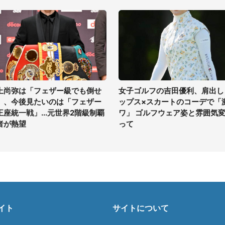
上尚弥は「フェザー級でも倒せ
女子ゴルフの吉田優利、肩出し
」、今後見たいのは「フェザー
ップス×スカートのコーデで「
王座統一戦」...元世界2階級制覇
ワ」 ゴルフウェア姿と雰囲気
者が熱望
って
イト
サイトについて