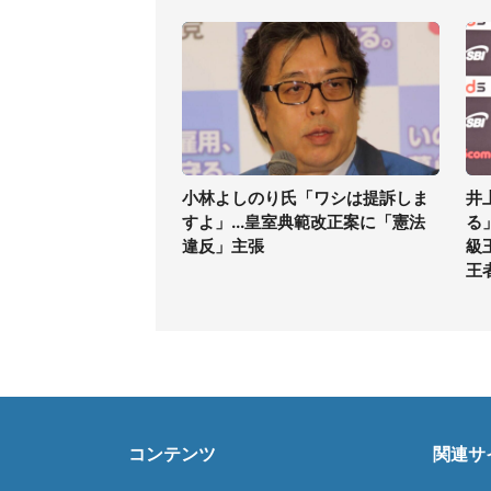
小林よしのり氏「ワシは提訴しま
井
すよ」...皇室典範改正案に「憲法
る
違反」主張
級
王
コンテンツ
関連サ