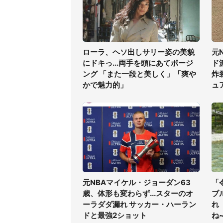
ローラ、ヘソ出しサリー姿の美貌
元
にドキっ...両手を頭にあてポージ
ド
ング 「また一段と美しく」「爽や
炸
かで魅力的」
ュ
元NBAマイケル・ジョーダン63
「
歳、体形も変わらず...スターのオ
ブ
ーラダダ漏れ サッカー・ハーラン
れ
ドと最強2ショット
ね