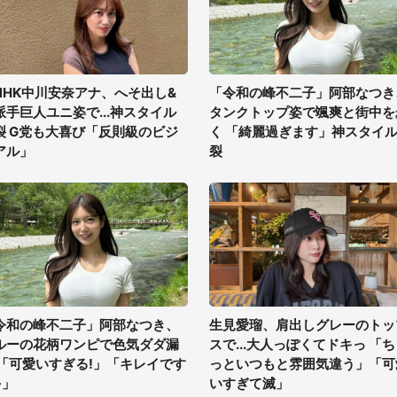
NHK中川安奈アナ、へそ出し&
「令和の峰不二子」阿部なつき
派手巨人ユニ姿で...神スタイル
タンクトップ姿で颯爽と街中を
裂 G党も大喜び「反則級のビジ
く 「綺麗過ぎます」神スタイ
アル」
裂
令和の峰不二子」阿部なつき、
生見愛瑠、肩出しグレーのトッ
ルーの花柄ワンピで色気ダダ漏
スで...大人っぽくてドキっ 「
 「可愛いすぎる!」「キレイです
っといつもと雰囲気違う」「可
~」
いすぎて滅」