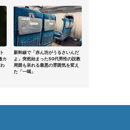
ト
新幹線で「赤ん坊がうるさいんだ
激カ
よ」突然始まった50代男性の説教
変わ
周囲も呆れる最悪の雰囲気を変え
た「一喝」