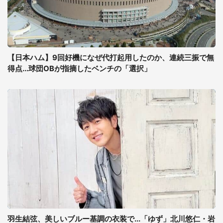
【日本ハム】9回好機になぜ代打起用したのか、連続三振で無
得点...球団OBが指摘したベンチの「選択」
羽生結弦、美しいブルー基調の衣装で...「ゆず」北川悠仁・岩