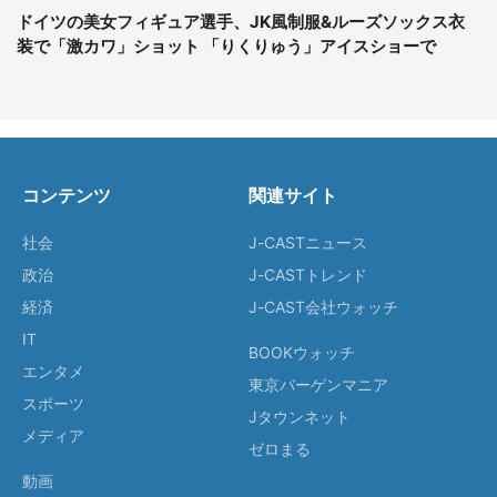
ドイツの美女フィギュア選手、JK風制服&ルーズソックス衣
装で「激カワ」ショット 「りくりゅう」アイスショーで
コンテンツ
関連サイト
社会
J-CASTニュース
政治
J-CASTトレンド
経済
J-CAST会社ウォッチ
IT
BOOKウォッチ
エンタメ
東京バーゲンマニア
スポーツ
Jタウンネット
メディア
ゼロまる
動画