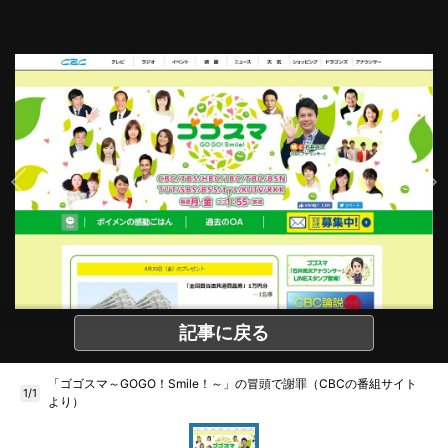
記事に戻る
「ゴゴスマ～GOGO！Smile！～」の冒頭で謝罪（CBCの番組サイト
1/1
より）