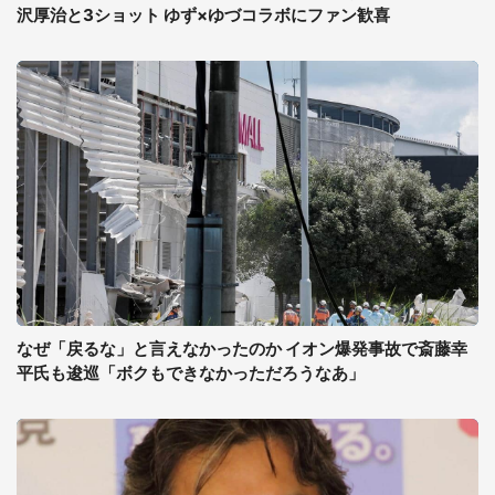
沢厚治と3ショット ゆず×ゆづコラボにファン歓喜
なぜ「戻るな」と言えなかったのか イオン爆発事故で斎藤幸
平氏も逡巡「ボクもできなかっただろうなあ」