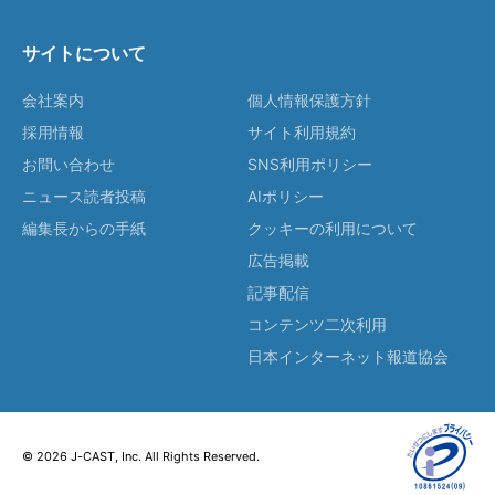
サイトについて
会社案内
個人情報保護方針
採用情報
サイト利用規約
お問い合わせ
SNS利用ポリシー
ニュース読者投稿
AIポリシー
編集長からの手紙
クッキーの利用について
広告掲載
記事配信
コンテンツ二次利用
日本インターネット報道協会
© 2026 J-CAST, Inc. All Rights Reserved.