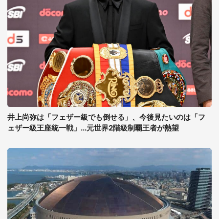
井上尚弥は「フェザー級でも倒せる」、今後見たいのは「フ
ェザー級王座統一戦」...元世界2階級制覇王者が熱望