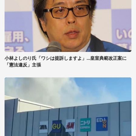
小林よしのり氏「ワシは提訴しますよ」...皇室典範改正案に
「憲法違反」主張