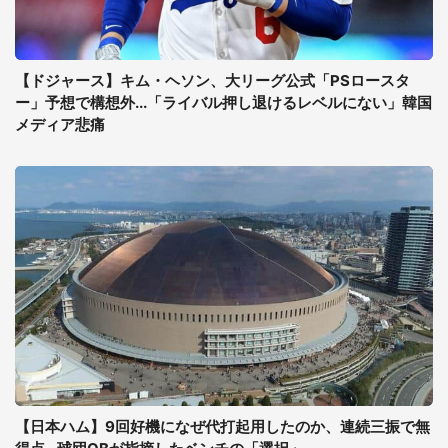
【ドジャース】キム・ヘソン、大リーグ公式「PSロースタ
ー」予想で構想外...「ライバル押し退けるレベルにない」韓国
メディア悲痛
【日本ハム】9回好機になぜ代打起用したのか、連続三振で無