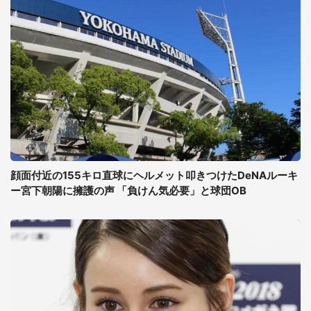
顔面付近の155キロ直球にヘルメット叩きつけたDeNAルーキ
ー宮下朝陽に擁護の声 「負けん気必要」と球団OB