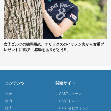
女子ゴルフの鶴岡果恋、オリックスのイケメン夫から貴重プ
レゼントに喜び 「感動をありがとう!!」
コンテンツ
関連サイト
社会
J-CASTニュース
政治
J-CASTトレンド
経済
J-CAST会社ウォッチ