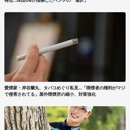
得点...球団OBが指摘したベンチの「選択」
愛煙家・岸谷蘭丸、タバコめぐり私見...「喫煙者の権利がマジ
で侵害されてる」屋外喫煙所の縮小、対策強化