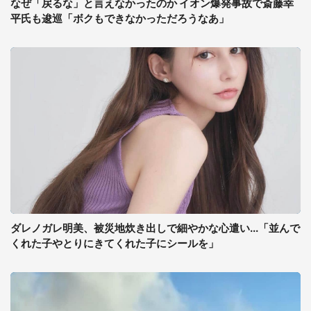
なぜ「戻るな」と言えなかったのか イオン爆発事故で斎藤幸
平氏も逡巡「ボクもできなかっただろうなあ」
ダレノガレ明美、被災地炊き出しで細やかな心遣い...「並んで
くれた子やとりにきてくれた子にシールを」