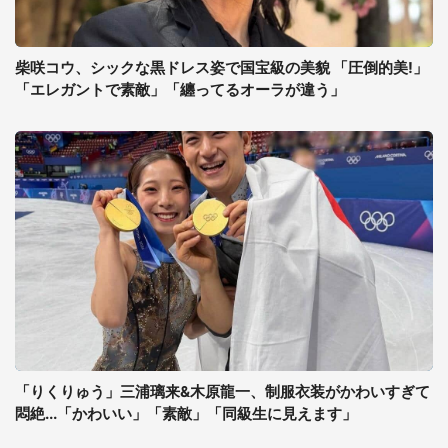
柴咲コウ、シックな黒ドレス姿で国宝級の美貌 「圧倒的美!」
「エレガントで素敵」「纏ってるオーラが違う」
「りくりゅう」三浦璃来&木原龍一、制服衣装がかわいすぎて
悶絶...「かわいい」「素敵」「同級生に見えます」