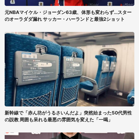
元NBAマイケル・ジョーダン63歳、体形も変わらず...スター
のオーラダダ漏れ サッカー・ハーランドと最強2ショット
新幹線で「赤ん坊がうるさいんだよ」突然始まった50代男性
の説教 周囲も呆れる最悪の雰囲気を変えた「一喝」