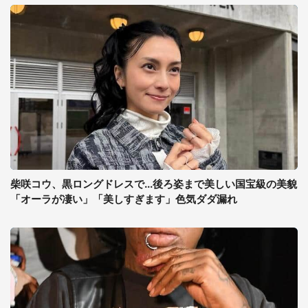
柴咲コウ、黒ロングドレスで...後ろ姿まで美しい国宝級の美貌
「オーラが凄い」「美しすぎます」色気ダダ漏れ