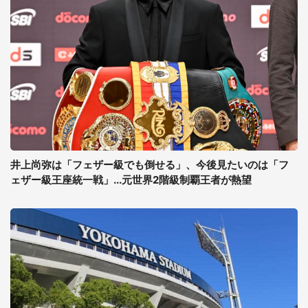
井上尚弥は「フェザー級でも倒せる」、今後見たいのは「フ
ェザー級王座統一戦」...元世界2階級制覇王者が熱望