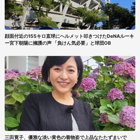
顔面付近の155キロ直球にヘルメット叩きつけたDeNAルーキ
ー宮下朝陽に擁護の声 「負けん気必要」と球団OB
三田寛子、優雅な淡い黄色の着物姿で上品なたたずまいで