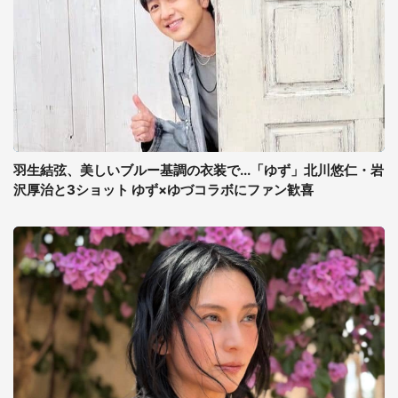
羽生結弦、美しいブルー基調の衣装で...「ゆず」北川悠仁・岩
沢厚治と3ショット ゆず×ゆづコラボにファン歓喜