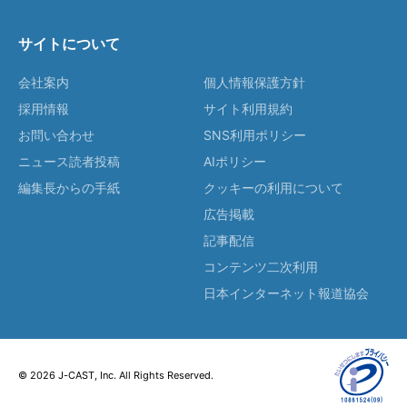
サイトについて
会社案内
個人情報保護方針
採用情報
サイト利用規約
お問い合わせ
SNS利用ポリシー
ニュース読者投稿
AIポリシー
編集長からの手紙
クッキーの利用について
広告掲載
記事配信
コンテンツ二次利用
日本インターネット報道協会
© 2026 J-CAST, Inc. All Rights Reserved.