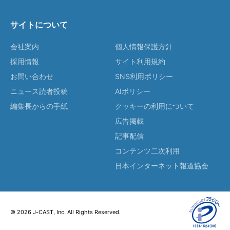
サイトについて
会社案内
個人情報保護方針
採用情報
サイト利用規約
お問い合わせ
SNS利用ポリシー
ニュース読者投稿
AIポリシー
編集長からの手紙
クッキーの利用について
広告掲載
記事配信
コンテンツ二次利用
日本インターネット報道協会
© 2026 J-CAST, Inc. All Rights Reserved.