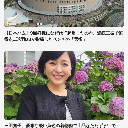
【日本ハム】9回好機になぜ代打起用したのか、連続三振で無
得点...球団OBが指摘したベンチの「選択」
三田寛子、優雅な淡い黄色の着物姿で上品なたたずまいで