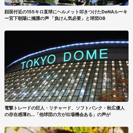
顔面付近の155キロ直球にヘルメット叩きつけたDeNAルーキ
ー宮下朝陽に擁護の声 「負けん気必要」と球団OB
電撃トレードの巨人・リチャード、ソフトバンク・秋広優人
の存在感薄れ...「他球団の方が出場機会ある」の声が