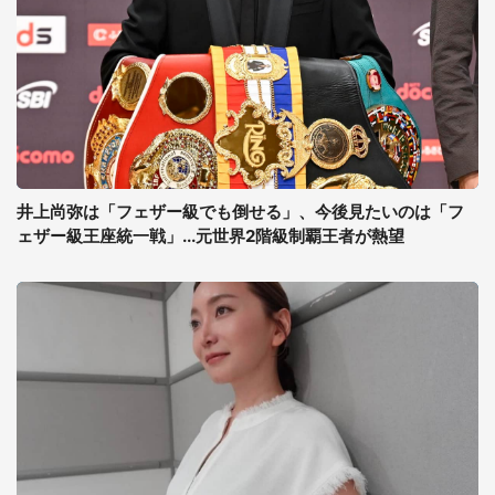
井上尚弥は「フェザー級でも倒せる」、今後見たいのは「フ
ェザー級王座統一戦」...元世界2階級制覇王者が熱望