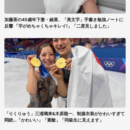
加藤茶の45歳年下妻・綾菜、「美文字」手書き勉強ノートに
反響 「字がめちゃくちゃキレイ!」「二度見しました」
「りくりゅう」三浦璃来&木原龍一、制服衣装がかわいすぎて
悶絶...「かわいい」「素敵」「同級生に見えます」