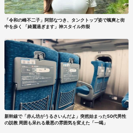
「令和の峰不二子」阿部なつき、タンクトップ姿で颯爽と街
中を歩く 「綺麗過ぎます」神スタイル炸裂
新幹線で「赤ん坊がうるさいんだよ」突然始まった50代男性
の説教 周囲も呆れる最悪の雰囲気を変えた「一喝」