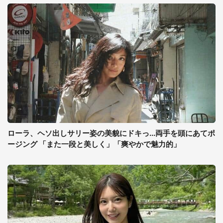
ローラ、ヘソ出しサリー姿の美貌にドキっ...両手を頭にあてポ
ージング 「また一段と美しく」「爽やかで魅力的」