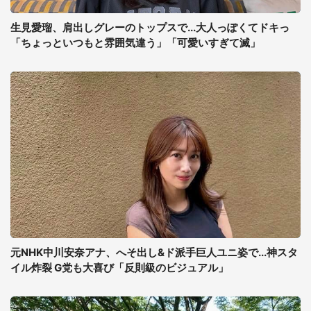
生見愛瑠、肩出しグレーのトップスで...大人っぽくてドキっ
「ちょっといつもと雰囲気違う」「可愛いすぎて滅」
元NHK中川安奈アナ、へそ出し&ド派手巨人ユニ姿で...神スタ
イル炸裂 G党も大喜び「反則級のビジュアル」