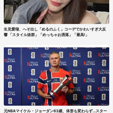
生見愛瑠、へそ出し「めるのふく」コーデでかわいすぎ大反
響 「スタイル抜群」「めっちゃお洒落」「最高!」
元NBAマイケル・ジョーダン63歳、体形も変わらず...スター