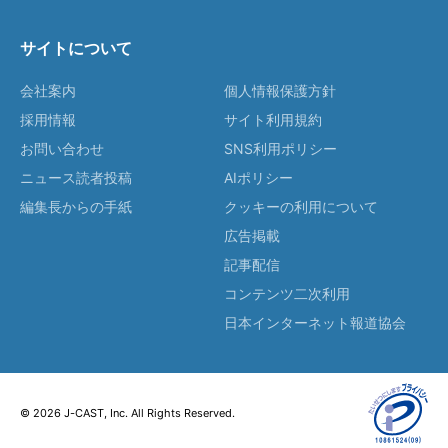
サイトについて
会社案内
個人情報保護方針
採用情報
サイト利用規約
お問い合わせ
SNS利用ポリシー
ニュース読者投稿
AIポリシー
編集長からの手紙
クッキーの利用について
広告掲載
記事配信
コンテンツ二次利用
日本インターネット報道協会
© 2026 J-CAST, Inc. All Rights Reserved.